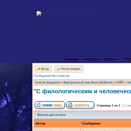
Главная
Новости
Жизнь
По
Вход
Регистрация
Сообщения без ответов
Список форумов
»
Виртуальный мир Исая Шейниса
»
САЙТ
»
Но
"С филологическим и человечес
Страница
1
из
1
[ 1 с
Версия для печати
Автор
Сообщение