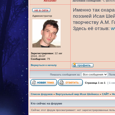
Alexander
Заголовок сообщения:
"С филоло
Именно так охара
поэзией Исая Шей
Администратор
творчеству А.М. 
Здесь её отзыв:
w
Зарегистрирован:
12 авг
2010, 20:07
Сообщения:
75
Вернуться к началу
Показать сообщения за:
Поле
Страница
1
из
1
[ 1 с
Список форумов
»
Виртуальный мир Исая Шейниса
»
САЙТ
»
Но
Кто сейчас на форуме
Сейчас этот форум просматривают: нет зарегистрированных польз