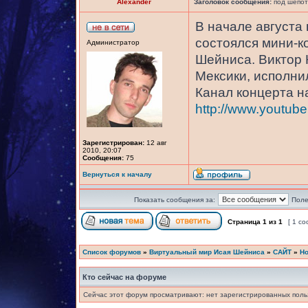
Alexander
Заголовок сообщения:
под шепот 
В начале августа
состоялся мини-к
Администратор
Шейниса. Виктор 
Мексики, исполнил
Канал концерта н
http://www.youtube
Зарегистрирован:
12 авг
2010, 20:07
Сообщения:
75
Вернуться к началу
Показать сообщения за:
Поле
Страница
1
из
1
[ 1 с
Список форумов
»
Виртуальный мир Исая Шейниса
»
САЙТ
»
Но
Кто сейчас на форуме
Сейчас этот форум просматривают: нет зарегистрированных польз