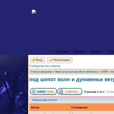
Главная
Новости
Жизнь
По
Вход
Регистрация
Сообщения без ответов
Список форумов
»
Виртуальный мир Исая Шейниса
»
САЙТ
»
Но
под шепот волн и дуновенье ветр
Страница
1
из
1
[ 1 с
Версия для печати
Автор
Сообщение