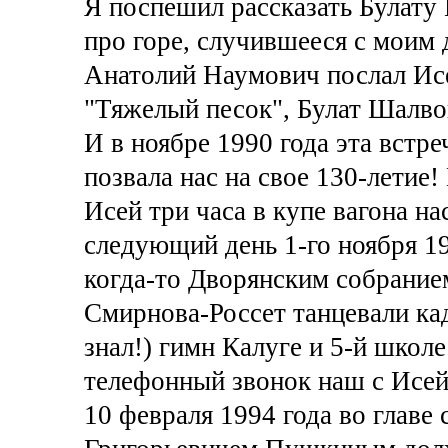
Я поспешил рассказать Булат
про горе, случившееся с мои
Анатолий Наумович послал Исе
"Тяжелый песок", Булат Шалво
И в ноябре 1990 года эта встре
позвала нас на свое 130-летие
Исей три часа в купе вагона н
следующий день 1-го ноября 1
когда-то Дворянским собранием,
Смирнова-Россет танцевали кад
знал!) гимн Калуге и 5-й школ
телефонный звонок наш с Исей
10 февраля 1994 года во главе