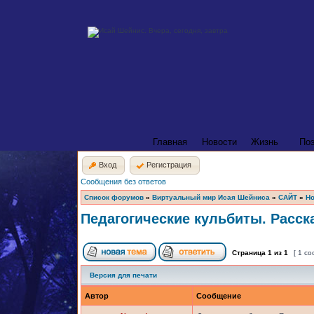
Главная
Новости
Жизнь
По
Вход
Регистрация
Сообщения без ответов
Список форумов
»
Виртуальный мир Исая Шейниса
»
САЙТ
»
Но
Педагогические кульбиты. Расска
Страница
1
из
1
[ 1 с
Версия для печати
Автор
Сообщение