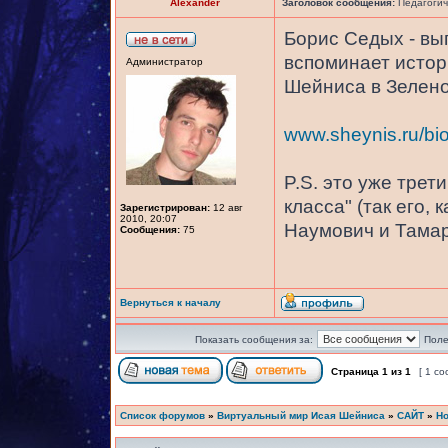
Alexander
Заголовок сообщения:
Педагогиче
Борис Седых - вы
вспоминает истор
Администратор
Шейниса в Зеленог
www.sheynis.ru/bio
P.S. это уже трет
класса" (так его,
Зарегистрирован:
12 авг
2010, 20:07
Наумович и Тама
Сообщения:
75
Вернуться к началу
Показать сообщения за:
Поле
Страница
1
из
1
[ 1 с
Список форумов
»
Виртуальный мир Исая Шейниса
»
САЙТ
»
Но