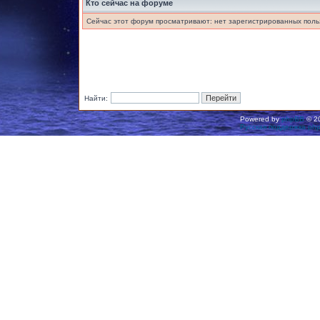
Кто сейчас на форуме
Сейчас этот форум просматривают: нет зарегистрированных польз
Найти:
Powered by
phpBB
© 20
Русская поддержка ph