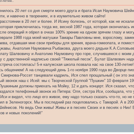
0-летию..
олнилось 20 лет со дня смерти моего друга и брата Исая Наумовича Шейн
ти, и навечно в творениях, и в изумительно живом сайте!
расстоянии в 20 лет и более. И Исину болезнь, от которой, как не искали
которая приключилась тогда же, весной 1987 года, которая окончилась и
сле операций я обрел в очках 100% зрение на одном зрячем глазу и мог
феврале 1988 года моей матушки Тамары Павловны мне, взрослому, заме
ева, отдавшая мне свои приборы для зрения, врача-гомеопата, и помес
джавы, Анатолия Наумовича Рыбакова, друга моего дядьки К.А.Соловье
улату Шалвовичу и Анатолию Наумовичу про горе, случившееся с моим
у с дарственной надписью своей "Тяжелый песок", Булат Шалвович над
встреча состоялась! 5-я калужская школа позвала нас на свое 130-лети
сь общением! А на следующий день 1-го ноября 1990 года во Дворце пио
 и Смирнова-Россет танцевали кадриль, Ися спел прощальный ( он это зна
й звонок наш с Исей: мы с Творческой Группой "Пушкин" 10 февраля 199
ушкиным должны приехать на Мойку, 12 и дать концерт. Ися сказал, что
аздался телефонный звонок из Питера: Оля, сестра Иси, сообщала, что 
Иси и видел, что лицо его живое, ему надо только сказать что-то, но не 
очил в Зеленогорск. Мы в последний раз поцеловались с Тамарой. А в 2
Шейнисов. Но ведь Они живы! Живы и в песнях Своих и в песнях о Них! 
ов и новых поколений!”