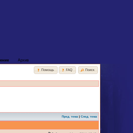
ение
Архив
Помощь
FAQ
Поиск
Пред. тема
|
След. тема