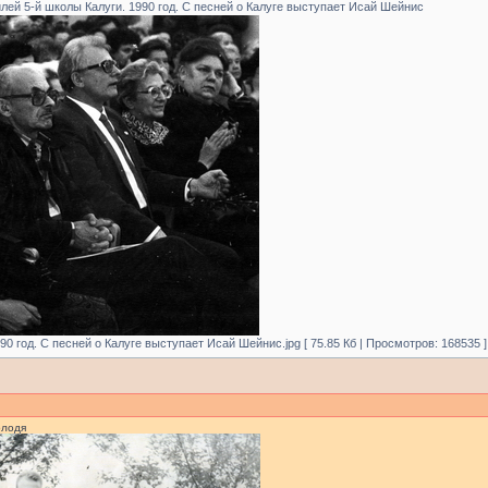
ей 5-й школы Калуги. 1990 год. С песней о Калуге выступает Исай Шейнис
0 год. С песней о Калуге выступает Исай Шейнис.jpg [ 75.85 Кб | Просмотров: 168535 ]
олодя