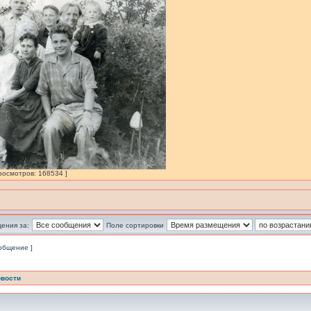
Просмотров: 168534 ]
ения за:
Поле сортировки
ообщение ]
вости