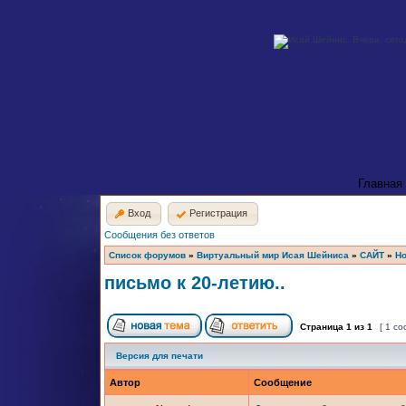
Главная
Вход
Регистрация
Сообщения без ответов
Список форумов
»
Виртуальный мир Исая Шейниса
»
САЙТ
»
Но
письмо к 20-летию..
Страница
1
из
1
[ 1 с
Версия для печати
Автор
Сообщение