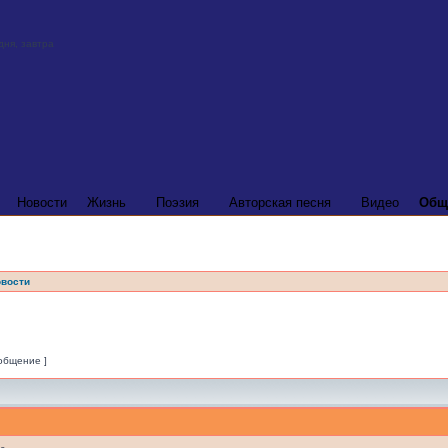
Новости
Жизнь
Поэзия
Авторская песня
Видео
Общ
вости
ообщение ]