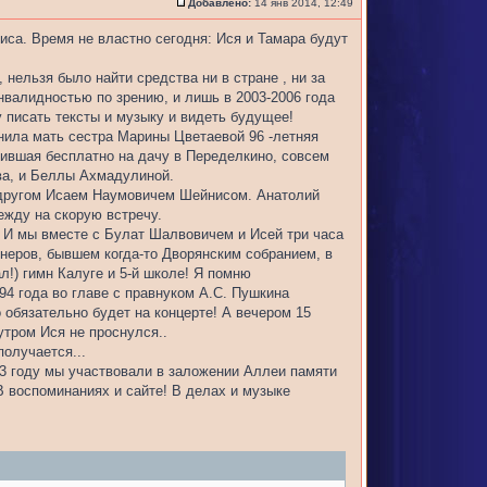
Добавлено:
14 янв 2014, 12:49
иса. Время не властно сегодня: Ися и Тамара будут
, нельзя было найти средства ни в стране , ни за
нвалидностью по зрению, и лишь в 2003-2006 года
у писать тексты и музыку и видеть будущее!
нила мать сестра Марины Цветаевой 96 -летняя
тившая бесплатно на дачу в Переделкино, совсем
ва, и Беллы Ахмадулиной.
 другом Исаем Наумовичем Шейнисом. Анатолий
ежду на скорую встречу.
е! И мы вместе с Булат Шалвовичем и Исей три часа
неров, бывшем когда-то Дворянским собранием, в
л!) гимн Калуге и 5-й школе! Я помню
4 года во главе с правнуком А.С. Пушкина
 обязательно будет на концерте! А вечером 15
утром Ися не проснулся..
получается...
003 году мы участвовали в заложении Аллеи памяти
В воспоминаниях и сайте! В делах и музыке