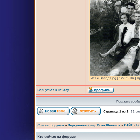
Ися и Володя.jpg [ 122.62 Кб | 
Вернуться к началу
Показать сообщ
Страница
1
из
1
[ 1 с
Список форумов
»
Виртуальный мир Исая Шейниса
»
САЙТ
»
Но
Кто сейчас на форуме