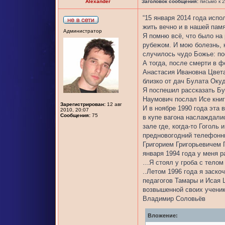
Alexander
Заголовок сообщения:
письмо к 2
“15 января 2014 года исп
жить вечно и в нашей памя
Администратор
Я помню всё, что было на 
рубежом. И мою болезнь, 
случилось чудо Божье: по
А тогда, после смерти в 
Анастасия Ивановна Цвета
близко от дач Булата Оку
Я поспешил рассказать Б
Наумович послал Исе книг
Зарегистрирован:
12 авг
И в ноябре 1990 года эта 
2010, 20:07
Сообщения:
75
в купе вагона наслаждали
зале где, когда-то Гоголь
предновогодний телефонны
Григорием Григорьевичем П
января 1994 года у меня р
…Я стоял у гроба с телом 
..Летом 1996 года я заск
педагогов Тамары и Исая 
возвышенной своих ученик
Владимир Соловьёв
Вложение: