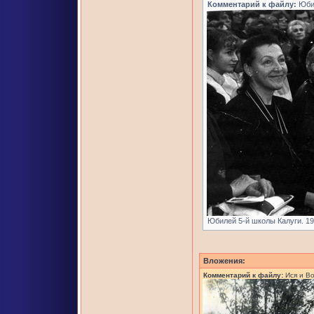
Комментарий к файлу:
Юбил
Юбилей 5-й школы Калуги. 199
Вложения:
Комментарий к файлу:
Ися и В