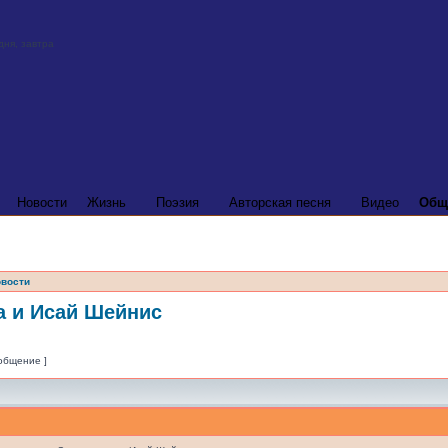
Новости
Жизнь
Поэзия
Авторская песня
Видео
Общ
вости
а и Исай Шейнис
ообщение ]