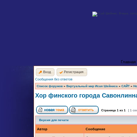
Главная
Вход
Регистрация
Сообщения без ответов
Список форумов
»
Виртуальный мир Исая Шейниса
»
САЙТ
»
Но
Хор финского города Савонлинн
Страница
1
из
1
[ 1 с
Версия для печати
Автор
Сообщение