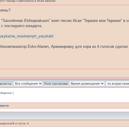
ого города Савонлинна и Исай Шейнис
связь?
"Savonlinnan Elohopeakuoro" взял песню Исая "Териоки мои Териоки" в св
 с последнего концерта.
musyka/na_inostrannyh_yazykah/
 Аккомпаниатор Esko Alanen, Аранжировку для хора из 4 голосов сделал 
ения за:
Поле сортировки
ообщение ]
вости
ователей и гости: 4