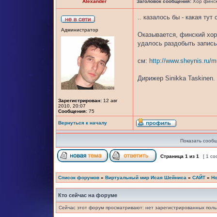
Alexander
Заголовок сообщения:
Хор финск
.. казалось бы - какая тут 
Администратор
Оказывается, финский хор 
удалось раздобыть запись
см:
http://www.sheynis.ru/
Дирижер Sinikka Taskinen.
Зарегистрирован:
12 авг
2010, 20:07
Сообщения:
75
Вернуться к началу
Показать сообщ
Страница
1
из
1
[ 1 с
Список форумов
»
Виртуальный мир Исая Шейниса
»
САЙТ
»
Но
Кто сейчас на форуме
Сейчас этот форум просматривают: нет зарегистрированных польз