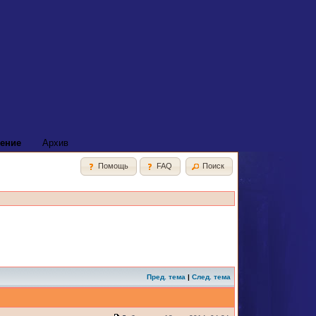
ение
Архив
Помощь
FAQ
Поиск
Пред. тема
|
След. тема