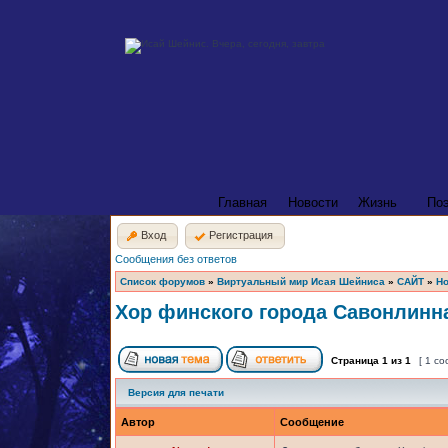
Главная
Новости
Жизнь
По
Вход
Регистрация
Сообщения без ответов
Список форумов
»
Виртуальный мир Исая Шейниса
»
САЙТ
»
Но
Хор финского города Савонлинн
Страница
1
из
1
[ 1 с
Версия для печати
Автор
Сообщение