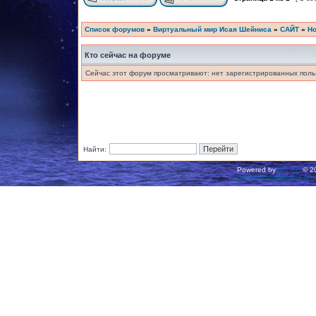
Список форумов
»
Виртуальный мир Исая Шейниса
»
САЙТ
»
Но
Кто сейчас на форуме
Сейчас этот форум просматривают: нет зарегистрированных польз
Найти:
Powered by
phpBB
© 20
Русская поддержка ph