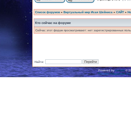
Список форумов
»
Виртуальный мир Исая Шейниса
»
САЙТ
»
Но
Кто сейчас на форуме
Сейчас этот форум просматривают: нет зарегистрированных польз
Найти:
Powered by
phpBB
© 20
Русская поддержка ph