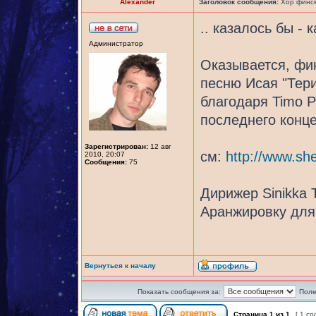
Alexander
Заголовок сообщения:
Хор финск
.. казалось бы - 
Администратор
Оказывается, фин
песню Исая "Тери
благодаря Timo P
последнего конце
Зарегистрирован:
12 авг
см:
http://www.sh
2010, 20:07
Сообщения:
75
Дирижер Sinikka 
Аранжировку для 
Вернуться к началу
Показать сообщения за:
Поле
Страница
1
из
1
[ 1 с