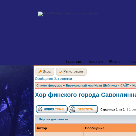
Главная
Новости
Жизнь
По
Вход
Регистрация
Сообщения без ответов
Список форумов
»
Виртуальный мир Исая Шейниса
»
САЙТ
»
Но
Хор финского города Савонлинн
Страница
1
из
1
[ 1 с
Версия для печати
Автор
Сообщение