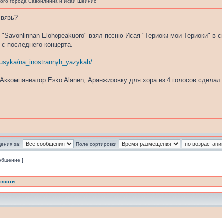
ого города Савонлинна и Исай Шейнис
связь?
"Savonlinnan Elohopeakuoro" взял песню Исая "Териоки мои Териоки" в св
 с последнего концерта.
musyka/na_inostrannyh_yazykah/
 Аккомпаниатор Esko Alanen, Аранжировку для хора из 4 голосов сделал 
ения за:
Поле сортировки
ообщение ]
вости