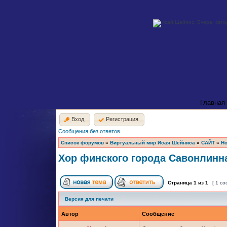
Главная
Вход
Регистрация
Сообщения без ответов
Список форумов
»
Виртуальный мир Исая Шейниса
»
САЙТ
»
Но
Хор финского города Савонлинн
Страница
1
из
1
[ 1 с
Версия для печати
Автор
Сообщение