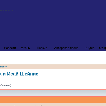
Новости
Жизнь
Поэзия
Авторская песня
Видео
Общ
вости
а и Исай Шейнис
ообщение ]