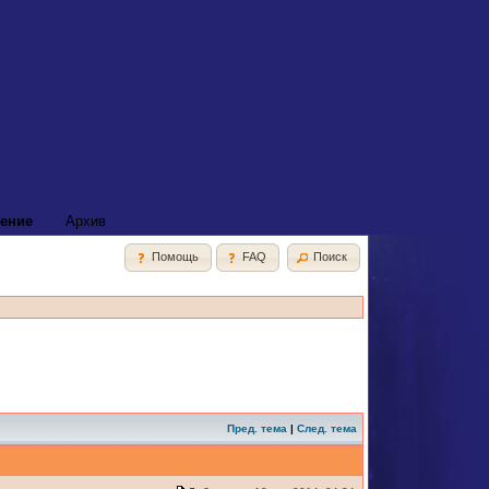
ение
Архив
Помощь
FAQ
Поиск
Пред. тема
|
След. тема