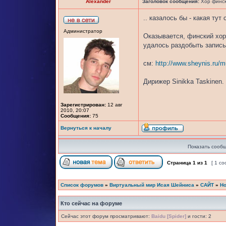
Alexander
Заголовок сообщения:
Хор финск
.. казалось бы - какая тут 
Администратор
Оказывается, финский хор 
удалось раздобыть запись
см:
http://www.sheynis.ru/
Дирижер Sinikka Taskinen.
Зарегистрирован:
12 авг
2010, 20:07
Сообщения:
75
Вернуться к началу
Показать сообщ
Страница
1
из
1
[ 1 с
Список форумов
»
Виртуальный мир Исая Шейниса
»
САЙТ
»
Но
Кто сейчас на форуме
Сейчас этот форум просматривают:
Baidu [Spider]
и гости: 2