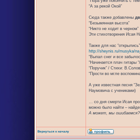
“Пора уже покончить с тем
“А за рекой Окой”
Сюда также добавлены
д
“Безымянная высота”
“Никто не ходит в черном”
Эти стихотворения Исая На
Также для нас “открылись
http://sheynis.ru/musyka/na
“Выпал снег и все забылос
“Начинается плач гитары “
“Поручик” / Стихи: В.Соло
“Прости во мгле воспомина
А уже известная песня “Зе
Наумовича с учениками)
… со дня смерти Исая прош
можно было найти – найде
А может, мы ошибаемся?
Вернуться к началу