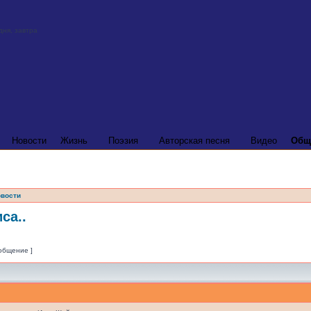
Новости
Жизнь
Поэзия
Авторская песня
Видео
Общ
вости
са..
ообщение ]