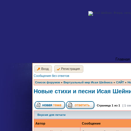
Главная
Вход
Регистрация
Сообщения без ответов
Список форумов
»
Виртуальный мир Исая Шейниса
»
САЙТ
»
Но
Новые стихи и песни Исая Шейни
Страница
1
из
1
[ 1 с
Версия для печати
Автор
Сообщение