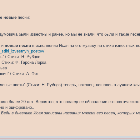
”
ве новые
песни:
умовича были известны и ранее, но мы не знали, что были и такие песни
” и
новые песни
в исполнении Исая на его музыку на стихи известных по
_stihi_izvestnyh_poetov/
ь” / Стихи: Н. Рубцов
/ Стихи: Ф. Гарсиа Лорка
вьев
ния” / Стихи: А. Фет
леные цветы” (Стихи: Н. Рубцов) теперь, наконец, нашлась в лучшем кач
ло более 20 лет. Вероятно, это последнее обновление его поэтического 
но и оцифровано..
Ведь в дневнике Исая записаны названия многих его песен, которых м