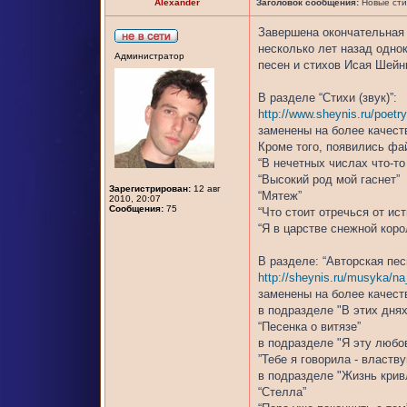
Alexander
Заголовок сообщения:
Новые сти
Завершена окончательная 
несколько лет назад одно
Администратор
песен и стихов Исая Шейн
В разделе “Стихи (звук)”:
http://www.sheynis.ru/poetr
заменены на более качес
Кроме того, появились фа
“В нечетных числах что-то
“Высокий род мой гаснет”
Зарегистрирован:
12 авг
“Мятеж”
2010, 20:07
Сообщения:
75
“Что стоит отречься от ист
“Я в царстве снежной кор
В разделе: “Авторская пес
http://sheynis.ru/musyka/na_
заменены на более качес
в подразделе "В этих днях
“Песенка о витязе”
в подразделе "Я эту любов
”Тебе я говорила - властву
в подразделе "Жизнь кривл
“Стелла”