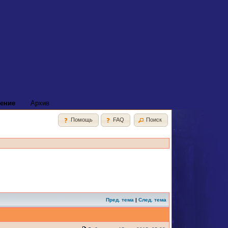
ение
Архив
Помощь
FAQ
Поиск
Пред. тема
|
След. тема