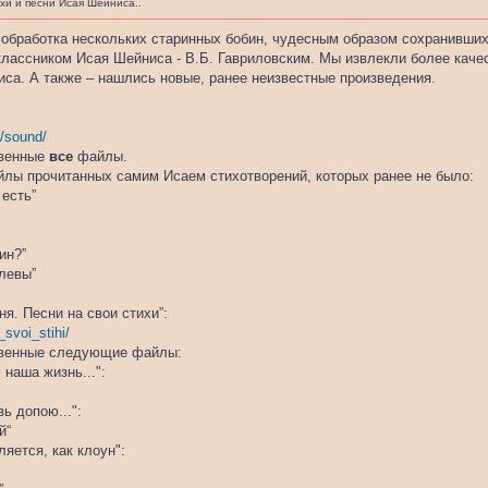
хи и песни Исая Шейниса..
обработка нескольких старинных бобин, чудесным образом сохранившихс
классником Исая Шейниса - В.Б. Гавриловским. Мы извлекли более качес
иса. А также – нашлись новые, ранее неизвестные произведения.
y/sound/
твенные
все
файлы.
йлы прочитанных самим Исаем стихотворений, которых ранее не было:
 есть”
ин?”
олевы”
ня. Песни на свои стихи”:
svoi_stihi/
твенные следующие файлы:
 наша жизнь...":
ь допою...":
й“
яется, как клоун":