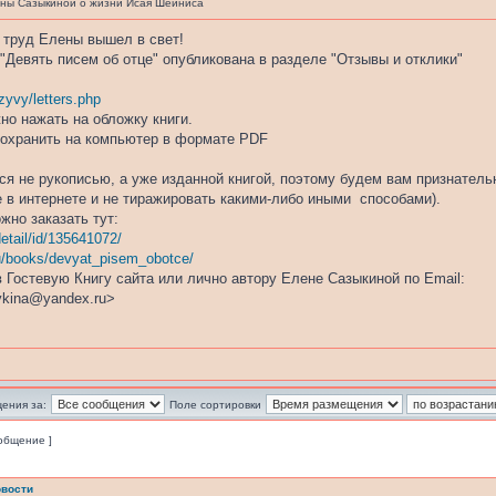
ны Сазыкиной о жизни Исая Шейниса
 труд Елены вышел в свет!
"Девять писем об отце" опубликована в разделе "Отзывы и отклики"
tzyvy/letters.php
но нажать на обложку книги.
сохранить на компьютер в формате PDF
я не рукописью, а уже изданной книгой, поэтому будем вам признатель
е в интернете и не тиражировать какими-либо иными способами).
жно заказать тут:
etail/id/135641072/
.ru/books/devyat_pisem_obotce/
 Гостевую Книгу сайта или лично автору Елене Сазыкиной по Email:
ykina@yandex.ru>
ения за:
Поле сортировки
ообщение ]
вости