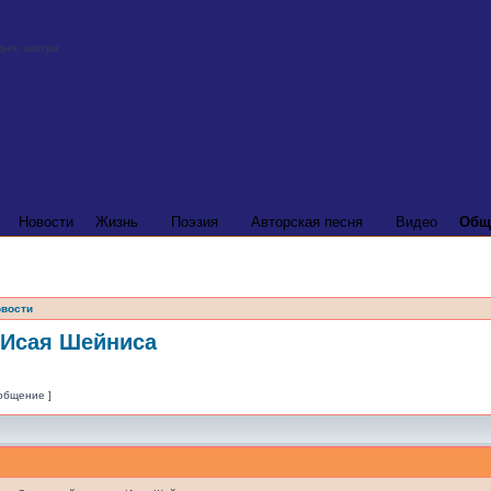
Новости
Жизнь
Поэзия
Авторская песня
Видео
Общ
вости
 Исая Шейниса
ообщение ]