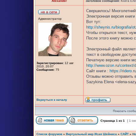
Alexander
Заголовок сообщения:
Книга Еле
Свершилось! Многолетний
Электронная версия книги 
Администратор
Вот тут:
http://sheynis.ru/biografia/o
Чтобы открылся текст, нуж
После этого книгу можно 
Электронный файл являетс
текст в свободном доступ
Печатную версию книги мо
Зарегистрирован:
12 авг
http://www.ozon.ru/context/d
2010, 20:07
Сообщения:
75
Сайт книги :
https://ridero
Отзывы можно отправить в
Sazykina Elena <elena-saz
Вернуться к началу
Показать сообщ
Страница
1
из
1
[ 1 с
Список форумов
»
Виртуальный мир Исая Шейниса
»
САЙТ
»
Но