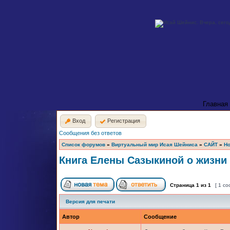
Главная
Вход
Регистрация
Сообщения без ответов
Список форумов
»
Виртуальный мир Исая Шейниса
»
САЙТ
»
Но
Книга Елены Сазыкиной о жизни
Страница
1
из
1
[ 1 с
Версия для печати
Автор
Сообщение