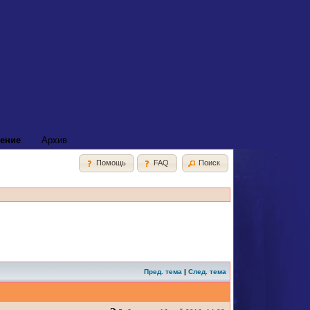
ение
Архив
Помощь
FAQ
Поиск
Пред. тема
|
След. тема