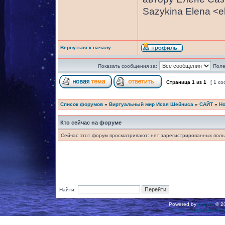
Sazykina Elena <
Вернуться к началу
Показать сообщения за:
Поле
Страница
1
из
1
[ 1 с
Список форумов
»
Виртуальный мир Исая Шейниса
»
САЙТ
»
Но
Кто сейчас на форуме
Сейчас этот форум просматривают: нет зарегистрированных польз
Найти:
Powered by
phpBB
© 20
Русская поддержка ph