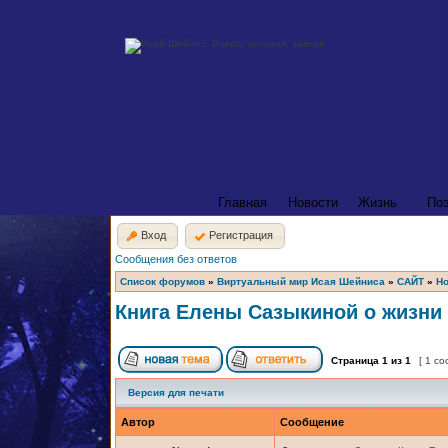
Главная
Новости
Жизнь
По
Вход
Регистрация
Сообщения без ответов
Список форумов
»
Виртуальный мир Исая Шейниса
»
САЙТ
»
Но
Книга Елены Сазыкиной о жизни
Страница
1
из
1
[ 1 с
Версия для печати
Автор
Сообщение