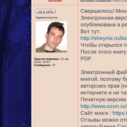
Alexander
Заголовок сообщения:
Книга Еле
Свершилось! Мног
Электронная верс
Администратор
опубликована в р
Вот тут:
http://sheynis.ru/bi
Чтобы открылся те
После этого книг
PDF
Зарегистрирован:
12 авг
2010, 20:07
Сообщения:
75
Электронный файл
книгой, поэтому 
авторских прав (н
интернете и не т
Печатную версию 
http://www.ozon.ru
Сайт книги :
https
Отзывы можно отп
автору Елене Саз