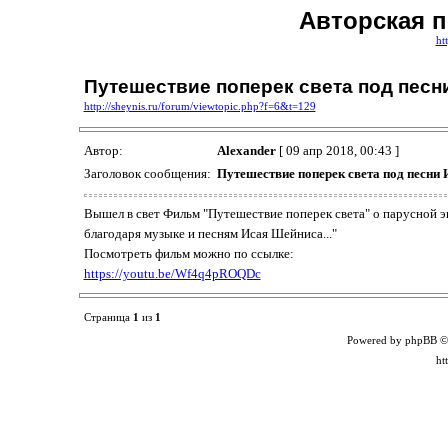
Авторская 
ht
Путешествие поперек света под песн
http://sheynis.ru/forum/viewtopic.php?f=6&t=129
Автор:
Alexander
[ 09 апр 2018, 00:43 ]
Заголовок сообщения:
Путешествие поперек света под песни
Вышел в свет Фильм "Путешествие поперек света" о парусной экс
благодаря музыке и песням Исая Шейниса..."
Посмотреть фильм можно по ссылке:
https://youtu.be/Wf4q4pROQDc
Страница
1
из
1
Powered by phpBB ©
ht