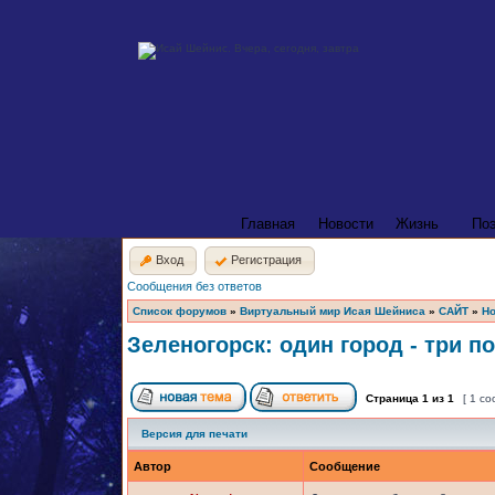
Главная
Новости
Жизнь
По
Вход
Регистрация
Сообщения без ответов
Список форумов
»
Виртуальный мир Исая Шейниса
»
САЙТ
»
Но
Зеленогорск: один город - три п
Страница
1
из
1
[ 1 с
Версия для печати
Автор
Сообщение