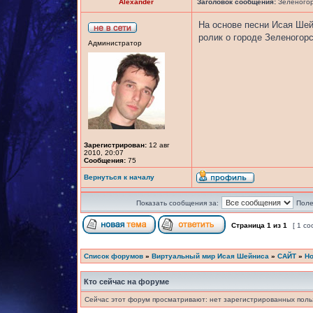
Alexander
Заголовок сообщения:
Зеленогорс
На основе песни Исая Ше
ролик о городе Зеленогор
Администратор
Зарегистрирован:
12 авг
2010, 20:07
Сообщения:
75
Вернуться к началу
Показать сообщения за:
Поле
Страница
1
из
1
[ 1 с
Список форумов
»
Виртуальный мир Исая Шейниса
»
САЙТ
»
Но
Кто сейчас на форуме
Сейчас этот форум просматривают: нет зарегистрированных польз