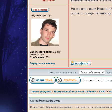
Alexander
Заголовок сообщения:
Зеленогорс
На основе песни Исая Ше
ролик о городе Зеленогор
Администратор
Зарегистрирован:
12 авг
2010, 20:07
Сообщения:
75
Вернуться к началу
Показать сообщения за:
Поле
Страница
1
из
1
[ 1 с
Список форумов
»
Виртуальный мир Исая Шейниса
»
САЙТ
»
Но
Кто сейчас на форуме
Сейчас этот форум просматривают: нет зарегистрированных польз