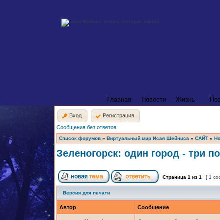
Главная
Новости
Жизнь
По
Вход
Регистрация
Сообщения без ответов
Список форумов
»
Виртуальный мир Исая Шейниса
»
САЙТ
»
Но
Зеленогорск: один город - три п
Страница
1
из
1
[ 1 с
Версия для печати
Автор
Сообщение