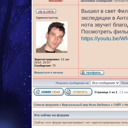
Alexander
Заголовок сообщения:
Путешеств
Вышел в свет Фил
экспедиции в Антар
Администратор
нота звучит благо
Посмотреть фильм
https://youtu.be
Зарегистрирован:
12 авг
2010, 20:07
Сообщения:
75
Вернуться к началу
Показать сообщения за:
Поле
Страница
1
из
1
[ 1 с
Список форумов
»
Виртуальный мир Исая Шейниса
»
САЙТ
»
Но
Кто сейчас на форуме
Сейчас этот форум просматривают: нет зарегистрированных польз