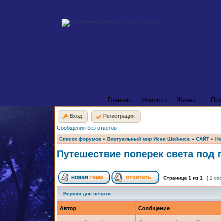
Главная
Новости
Жизнь
По
Вход
Регистрация
Сообщения без ответов
Список форумов
»
Виртуальный мир Исая Шейниса
»
САЙТ
»
Но
Путешествие поперек света под
Страница
1
из
1
[ 1 с
Версия для печати
Автор
Сообщение