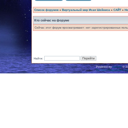
Список форумов
»
Виртуальный мир Исая Шейниса
»
САЙТ
»
Но
Кто сейчас на форуме
Сейчас этот форум просматривают: нет зарегистрированных польз
Найти:
Powered by
phpBB
© 20
Русская поддержка ph