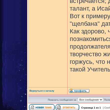
встречается; 
талант, а Иса
Вот к примеру
"щелбана" дат
Как здорово, 
познакомиться
продолжателям
творчество жи
горжусь, что
такой Учитель
Вернуться к началу
Показать сообщения за:
Поле
Страница
1
из
1
[ Соо