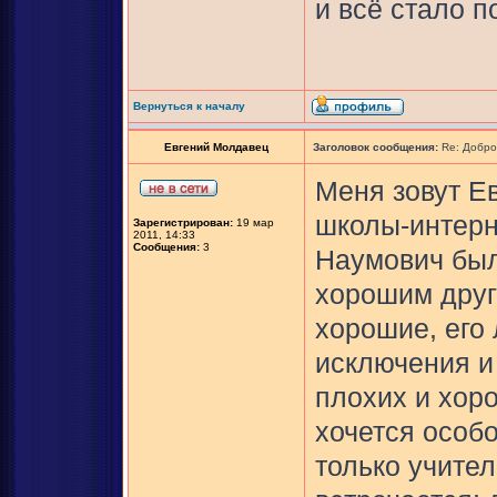
и всё стало п
Вернуться к началу
Евгений Молдавец
Заголовок сообщения:
Re: Добро
Меня зовут Е
школы-интерн
Зарегистрирован:
19 мар
2011, 14:33
Сообщения:
3
Наумович был
хорошим друг
хорошие, его
исключения и
плохих и хор
хочется особо
только учител