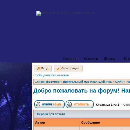
Главная
Новости
Жизнь
По
Вход
Регистрация
Сообщения без ответов
Список форумов
»
Виртуальный мир Исая Шейниса
»
САЙТ
»
Но
Добро пожаловать на форум! Нап
Страница
1
из
1
[ Соо
Версия для печати
Автор
Сообщение