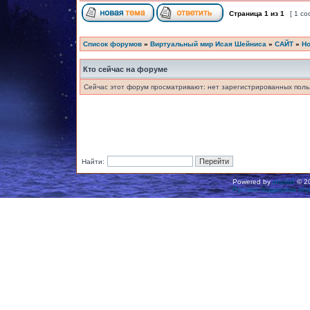
Страница
1
из
1
[ 1 с
Список форумов
»
Виртуальный мир Исая Шейниса
»
САЙТ
»
Но
Кто сейчас на форуме
Сейчас этот форум просматривают: нет зарегистрированных польз
Найти:
Powered by
phpBB
© 20
Русская поддержка ph