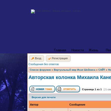
Главная
Новости
Жизнь
По
Вход
Регистрация
Сообщения без ответов
Список форумов
»
Виртуальный мир Исая Шейниса
»
САЙТ
»
Но
Авторская колонка Михаила Кан
Страница
1
из
1
[ 1 с
Версия для печати
Автор
Сообщение