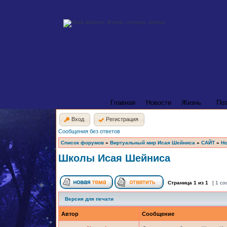
Главная
Новости
Жизнь
По
Вход
Регистрация
Сообщения без ответов
Список форумов
»
Виртуальный мир Исая Шейниса
»
САЙТ
»
Но
Школы Исая Шейниса
Страница
1
из
1
[ 1 с
Версия для печати
Автор
Сообщение