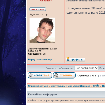
Alexander
Заголовок сообщения:
Школы Ис
В разделе меню "Жизнь" 
сделанными в апреле 2011 
Администратор
Зарегистрирован:
12 авг
2010, 20:07
Сообщения:
75
Вернуться к началу
Показать сообщения за:
Поле
Страница
1
из
1
[ 1 с
Список форумов
»
Виртуальный мир Исая Шейниса
»
САЙТ
»
Но
Кто сейчас на форуме
Сейчас этот форум просматривают: нет зарегистрированных польз