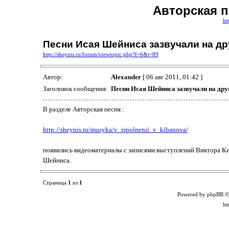
Авторская 
ht
Песни Исая Шейниса зазвучали на др
http://sheynis.ru/forum/viewtopic.php?f=6&t=89
Автор:
Alexander
[ 06 авг 2011, 01:42 ]
Заголовок сообщения:
Песни Исая Шейниса зазвучали на дру
В разделе Авторская песня :
http://sheynis.ru/musyka/v_ispolnenii_v_kibanova/
появились видеоматериалы с записями выступлений Виктора Киб
Шейниса.
Страница
1
из
1
Powered by phpBB ©
ht