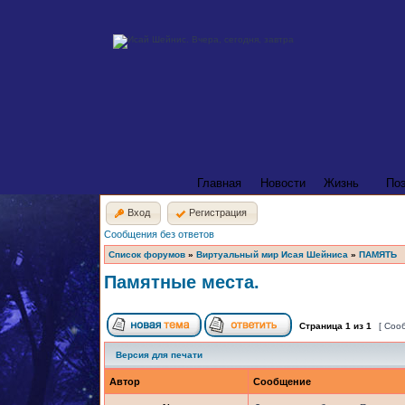
Главная
Новости
Жизнь
По
Вход
Регистрация
Сообщения без ответов
Список форумов
»
Виртуальный мир Исая Шейниса
»
ПАМЯТЬ
Памятные места.
Страница
1
из
1
[ Соо
Версия для печати
Автор
Сообщение