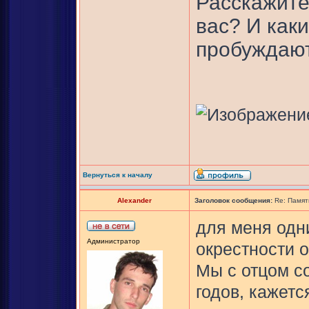
Расскажите
вас? И как
пробуждаю
Вернуться к началу
Alexander
Заголовок сообщения:
Re: Памят
для меня одн
Администратор
окрестности о
Мы с отцом с
годов, кажется