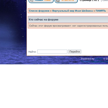
Страница
1
из
1
[ Соо
Список форумов
»
Виртуальный мир Исая Шейниса
»
ПАМЯТЬ
Кто сейчас на форуме
Сейчас этот форум просматривают: нет зарегистрированных польз
Найти:
Powered by
phpBB
© 20
Русская поддержка ph