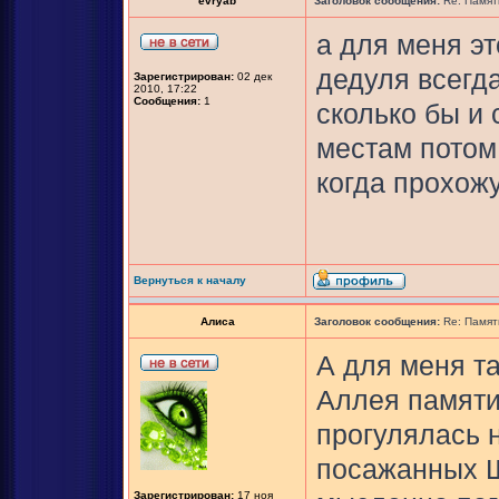
evryab
Заголовок сообщения:
Re: Памят
а для меня эт
дедуля всегда
Зарегистрирован:
02 дек
2010, 17:22
Сообщения:
1
сколько бы и 
местам потом,
когда прохожу
Вернуться к началу
Алиса
Заголовок сообщения:
Re: Памят
А для меня т
Аллея памяти
прогулялась 
посажанных Ш
Зарегистрирован:
17 ноя