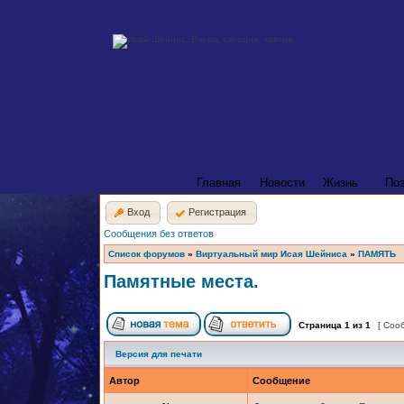
Главная
Новости
Жизнь
По
Вход
Регистрация
Сообщения без ответов
Список форумов
»
Виртуальный мир Исая Шейниса
»
ПАМЯТЬ
Памятные места.
Страница
1
из
1
[ Соо
Версия для печати
Автор
Сообщение