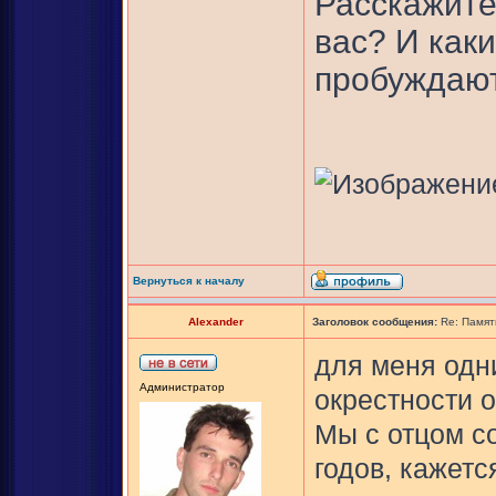
Расскажите
вас? И как
пробуждаю
Вернуться к началу
Alexander
Заголовок сообщения:
Re: Памят
для меня одн
Администратор
окрестности о
Мы с отцом с
годов, кажется