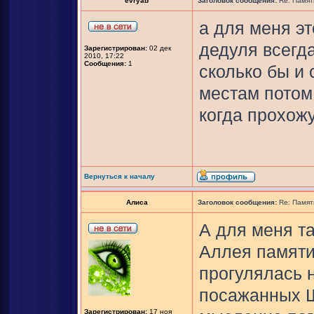
evryab
Заголовок сообщения:
Re: Памят
а для меня эт
дедуля всегда
Зарегистрирован:
02 дек
2010, 17:22
Сообщения:
1
сколько бы и 
местам потом,
когда прохожу
Вернуться к началу
Алиса
Заголовок сообщения:
Re: Памят
А для меня т
Аллея памяти
прогулялась 
посажанных Ш
Зарегистрирован:
17 ноя