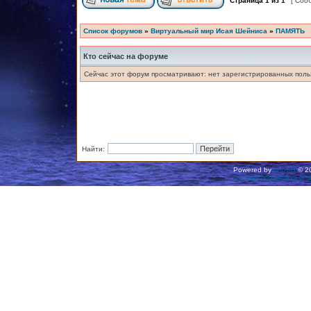
Страница
1
из
1
[ Соо
Список форумов
»
Виртуальный мир Исая Шейниса
»
ПАМЯТЬ
Кто сейчас на форуме
Сейчас этот форум просматривают: нет зарегистрированных польз
Найти:
Powered by
phpBB
© 20
Русская поддержка ph