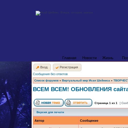
Главная
Новости
Жизнь
По
Вход
Регистрация
Сообщения без ответов
Список форумов
»
Виртуальный мир Исая Шейниса
»
ТВОРЧЕС
ВСЕМ ВСЕМ! ОБНОВЛЕНИЯ сайта 
Страница
1
из
1
[ Соо
Версия для печати
Автор
Сообщение