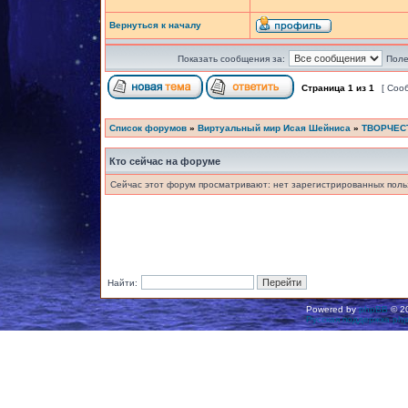
Вернуться к началу
Показать сообщения за:
Поле
Страница
1
из
1
[ Соо
Список форумов
»
Виртуальный мир Исая Шейниса
»
ТВОРЧЕС
Кто сейчас на форуме
Сейчас этот форум просматривают: нет зарегистрированных польз
Найти:
Powered by
phpBB
© 20
Русская поддержка ph