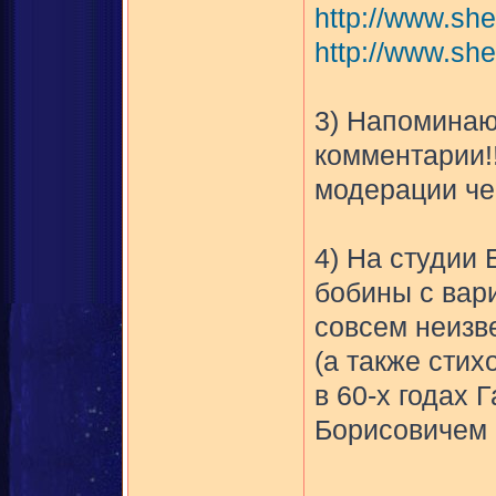
http://www.sh
http://www.she
3) Напоминаю
комментарии!!
модерации чер
4) На студии
бобины с вар
совсем неизв
(а также стих
в 60-х годах
Борисовичем 