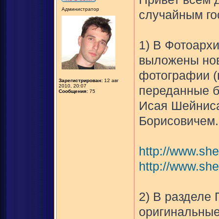
Администратор
случайным го
1) В Фотоарх
выложены нов
фотографии (ц
Зарегистрирован:
12 авг
2010, 20:07
переданные б
Сообщения:
75
Исая Шейниса
Борисовичем.
http://www.she
http://www.she
2) В разделе
оригинальные