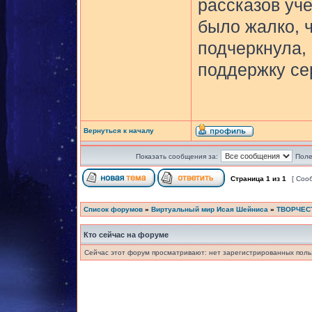
рассказов уче
было жалко, ч
подчеркнула, 
поддержку сер
Вернуться к началу
Показать сообщения за:
Поле
Страница
1
из
1
[ Соо
Список форумов
»
Виртуальный мир Исая Шейниса
»
ТВОРЧЕС
Кто сейчас на форуме
Сейчас этот форум просматривают: нет зарегистрированных польз