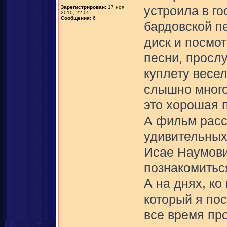
Зарегистрирован:
17 ноя
устроила в го
2010, 22:05
Сообщения:
6
бардовской п
диск и посмо
песни, прослу
куплету весе
слышно много
это хорошая п
А фильм расс
удивительных
Исае Наумови
познакомитьс
А на днях, ко
который я по
все время про