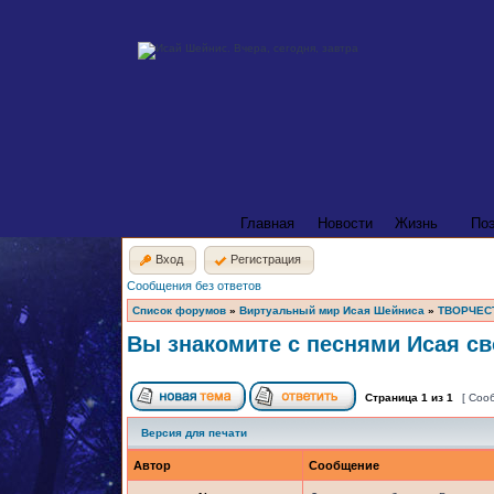
Главная
Новости
Жизнь
По
Вход
Регистрация
Сообщения без ответов
Список форумов
»
Виртуальный мир Исая Шейниса
»
ТВОРЧЕС
Вы знакомите с песнями Исая св
Страница
1
из
1
[ Соо
Версия для печати
Автор
Сообщение