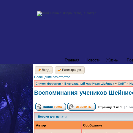
Главная
Новости
Жизнь
По
Вход
Регистрация
Сообщения без ответов
Список форумов
»
Виртуальный мир Исая Шейниса
»
САЙТ
»
Но
Воспоминания учеников Шейнисо
Страница
1
из
1
[ 1 с
Версия для печати
Автор
Сообщение