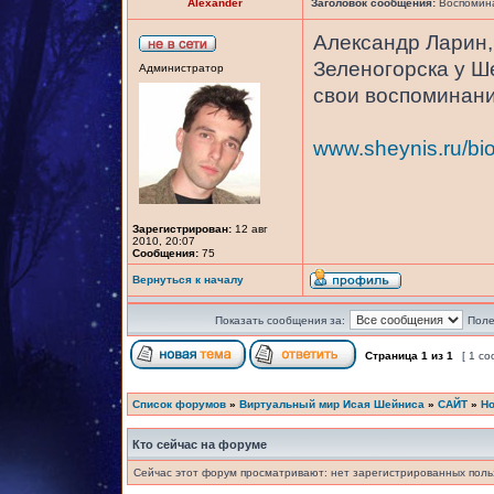
Alexander
Заголовок сообщения:
Воспомина
Александр Ларин, 
Зеленогорска у Ш
Администратор
свои воспоминани
www.sheynis.ru/bio
Зарегистрирован:
12 авг
2010, 20:07
Сообщения:
75
Вернуться к началу
Показать сообщения за:
Поле
Страница
1
из
1
[ 1 с
Список форумов
»
Виртуальный мир Исая Шейниса
»
САЙТ
»
Но
Кто сейчас на форуме
Сейчас этот форум просматривают: нет зарегистрированных польз