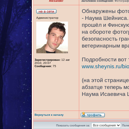
Alexander
Заголовок сообщения:
Фотографи
Обнаружены фото
- Наума Шейниса.
Администратор
прошёл и Финскую
на обороте фотог
безопасность гра
ветеринарным вра
Подробности вот 
Зарегистрирован:
12 авг
2010, 20:07
www.sheynis.ru/bio
Сообщения:
75
(на этой страниц
абзатце теперь м
Наума Исаевича 
Вернуться к началу
Показать сообщения за:
Поле