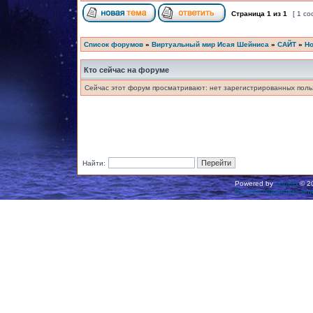
Страница
1
из
1
[ 1 с
Список форумов
»
Виртуальный мир Исая Шейниса
»
САЙТ
»
Но
Кто сейчас на форуме
Сейчас этот форум просматривают: нет зарегистрированных польз
Найти:
Powered by
phpBB
© 20
Русская поддержка ph