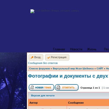
Главная
Новости
Жизнь
По
Вход
Регистрация
Сообщения без ответов
Список форумов
»
Виртуальный мир Исая Шейниса
»
САЙТ
»
Но
Фотографии и документы с двух
Страница
1
из
1
[ 1 с
Версия для печати
Автор
Сообщение