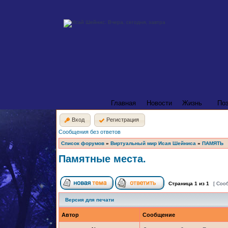
Главная
Новости
Жизнь
По
Вход
Регистрация
Сообщения без ответов
Список форумов
»
Виртуальный мир Исая Шейниса
»
ПАМЯТЬ
Памятные места.
Страница
1
из
1
[ Соо
Версия для печати
Автор
Сообщение