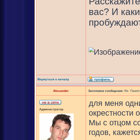
Расскажите
вас? И как
пробуждаю
Вернуться к началу
Alexander
Заголовок сообщения:
Re: Памят
для меня одн
Администратор
окрестности о
Мы с отцом с
годов, кажется