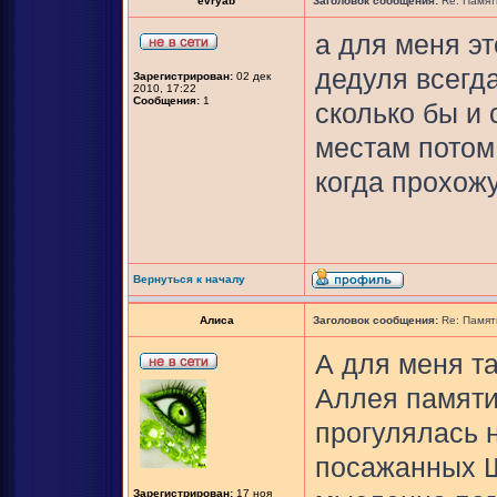
evryab
Заголовок сообщения:
Re: Памят
а для меня эт
дедуля всегда
Зарегистрирован:
02 дек
2010, 17:22
Сообщения:
1
сколько бы и 
местам потом,
когда прохожу
Вернуться к началу
Алиса
Заголовок сообщения:
Re: Памят
А для меня т
Аллея памяти
прогулялась 
посажанных Ш
Зарегистрирован:
17 ноя