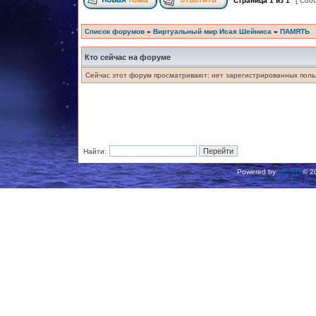
Страница
1
из
1
[ Соо
Список форумов
»
Виртуальный мир Исая Шейниса
»
ПАМЯТЬ
Кто сейчас на форуме
Сейчас этот форум просматривают: нет зарегистрированных польз
Найти:
Powered by
phpBB
© 20
Русская поддержка ph