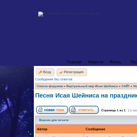
Главная
Новости
Жизнь
По
Вход
Регистрация
Сообщения без ответов
Список форумов
»
Виртуальный мир Исая Шейниса
»
САЙТ
»
Но
Песня Исая Шейниса на праздник
Страница
1
из
1
[ 1 с
Версия для печати
Автор
Сообщение