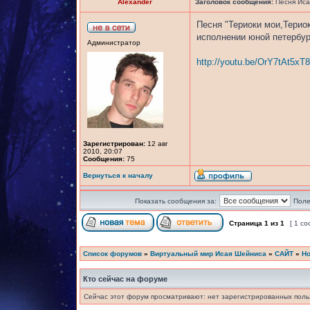
Alexander
Заголовок сообщения:
Песня Иса
Песня "Териоки мои,Терио
исполнении юной петербур
Администратор
http://youtu.be/OrY7tAt5xT8
Зарегистрирован:
12 авг
2010, 20:07
Сообщения:
75
Вернуться к началу
Показать сообщения за:
Поле
Страница
1
из
1
[ 1 с
Список форумов
»
Виртуальный мир Исая Шейниса
»
САЙТ
»
Но
Кто сейчас на форуме
Сейчас этот форум просматривают: нет зарегистрированных польз