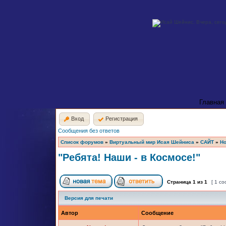
Главная
Вход
Регистрация
Сообщения без ответов
Список форумов
»
Виртуальный мир Исая Шейниса
»
САЙТ
»
Но
"Ребята! Наши - в Космосе!"
Страница
1
из
1
[ 1 с
Версия для печати
Автор
Сообщение