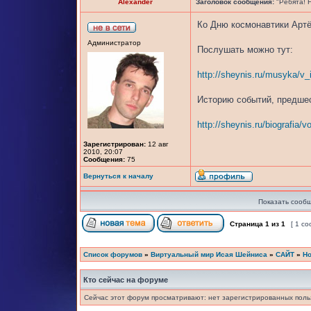
Alexander
Заголовок сообщения:
"Ребята! Н
Ко Дню космонавтики Артё
Администратор
Послушать можно тут:
http://sheynis.ru/musyka/v_
Историю событий, предшес
http://sheynis.ru/biografia/v
Зарегистрирован:
12 авг
2010, 20:07
Сообщения:
75
Вернуться к началу
Показать сообщ
Страница
1
из
1
[ 1 с
Список форумов
»
Виртуальный мир Исая Шейниса
»
САЙТ
»
Но
Кто сейчас на форуме
Сейчас этот форум просматривают: нет зарегистрированных польз