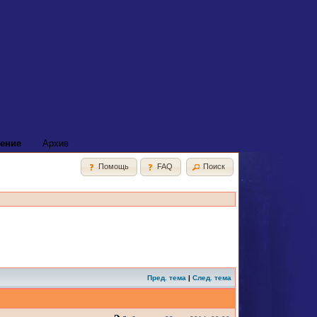
ение
Архив
Помощь
FAQ
Поиск
Пред. тема
|
След. тема