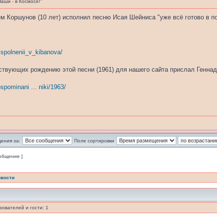
аши - в Космосе!"
м Коршунов (10 лет) исполнил песню Исая Шейниса "уже всё готово в по
ispolnenii_v_kibanova/
твующих рождению этой песни (1961) для нашего сайта прислал Генна
ospominani ... niki/1963/
ения за:
Поле сортировки
ообщение ]
вости
ователей и гости: 1