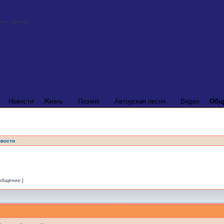
Новости
Жизнь
Поэзия
Авторская песня
Видео
Общ
вости
ообщение ]