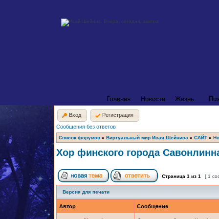
Главная
Новости
Жизнь
По
Вход
Регистрация
Сообщения без ответов
Список форумов
»
Виртуальный мир Исая Шейниса
»
САЙТ
»
Но
Хор финского города Савонлинн
Страница
1
из
1
[ 1 с
Версия для печати
Автор
Сообщение