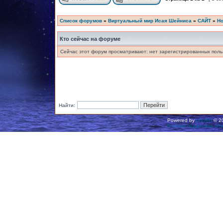
Список форумов
»
Виртуальный мир Исая Шейниса
»
САЙТ
»
Но
Кто сейчас на форуме
Сейчас этот форум просматривают: нет зарегистрированных польз
Найти:
Powered by
phpBB
© 20
Русская поддержка ph