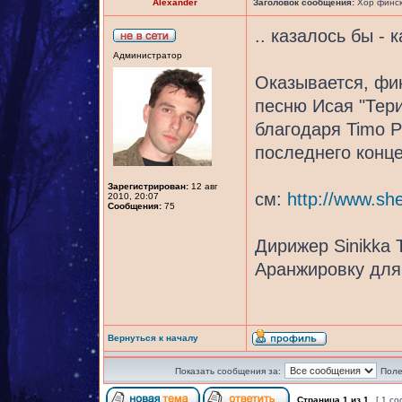
Alexander
Заголовок сообщения:
Хор финск
.. казалось бы - 
Администратор
Оказывается, фин
песню Исая "Тери
благодаря Timo P
последнего конце
Зарегистрирован:
12 авг
см:
http://www.sh
2010, 20:07
Сообщения:
75
Дирижер Sinikka 
Аранжировку для 
Вернуться к началу
Показать сообщения за:
Поле
Страница
1
из
1
[ 1 с