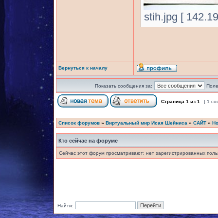
stih.jpg [ 142.
Вернуться к началу
Показать сообщения за:
Поле
Страница
1
из
1
[ 1 с
Список форумов
»
Виртуальный мир Исая Шейниса
»
САЙТ
»
Но
Кто сейчас на форуме
Сейчас этот форум просматривают: нет зарегистрированных польз
Найти: