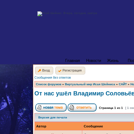
Главная
Новости
Жизнь
По
Вход
Регистрация
Сообщения без ответов
Список форумов
»
Виртуальный мир Исая Шейниса
»
САЙТ
»
Но
От нас ушёл Владимир Соловьё
Страница
1
из
1
[ 1 с
Версия для печати
Автор
Сообщение