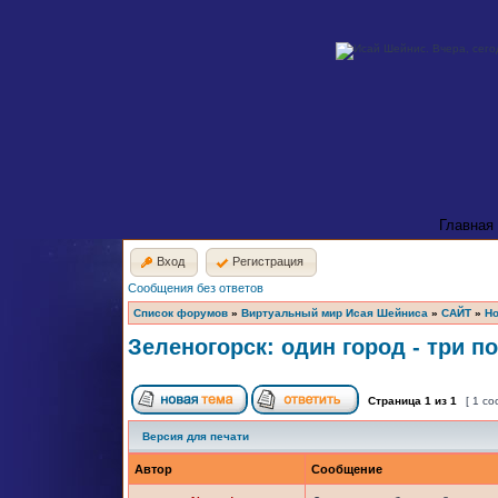
Главная
Вход
Регистрация
Сообщения без ответов
Список форумов
»
Виртуальный мир Исая Шейниса
»
САЙТ
»
Но
Зеленогорск: один город - три п
Страница
1
из
1
[ 1 с
Версия для печати
Автор
Сообщение