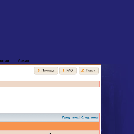
ение
Архив
Помощь
FAQ
Поиск
Пред. тема
|
След. тема