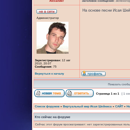
Alexander
Заголовок сообщения:
Зеленогорс
На основе песни Исая Ше
Администратор
Зарегистрирован:
12 авг
2010, 20:07
Сообщения:
75
Вернуться к началу
Показать сообщ
Страница
1
из
1
[ 1 с
Список форумов
»
Виртуальный мир Исая Шейниса
»
САЙТ
»
Но
Кто сейчас на форуме
Сейчас этот форум просматривают: нет зарегистрированных польз