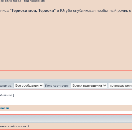
к: один город - три поколения
йниса
"Териоки мои, Териоки"
в Ютубе опубликован необычный ролик о
ения за:
Поле сортировки
ообщение ]
вости
ователей и гости: 2