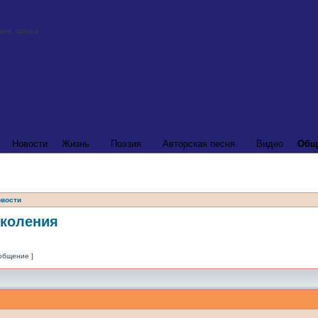
Новости
Жизнь
Поэзия
Авторская песня
Видео
Общ
вости
околения
ообщение ]