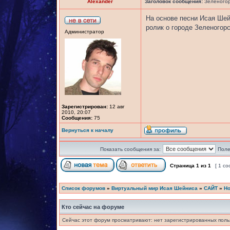
Alexander
Заголовок сообщения:
Зеленогорс
На основе песни Исая Ше
ролик о городе Зеленогор
Администратор
Зарегистрирован:
12 авг
2010, 20:07
Сообщения:
75
Вернуться к началу
Показать сообщения за:
Поле
Страница
1
из
1
[ 1 с
Список форумов
»
Виртуальный мир Исая Шейниса
»
САЙТ
»
Но
Кто сейчас на форуме
Сейчас этот форум просматривают: нет зарегистрированных польз