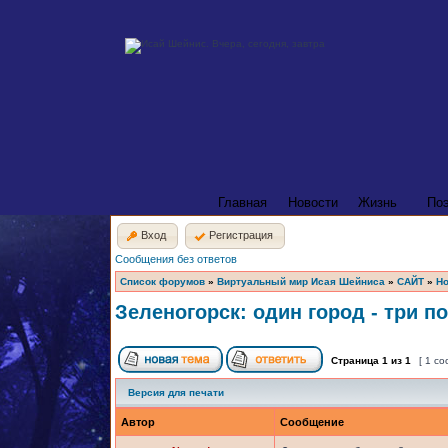
Главная
Новости
Жизнь
По
Вход
Регистрация
Сообщения без ответов
Список форумов
»
Виртуальный мир Исая Шейниса
»
САЙТ
»
Но
Зеленогорск: один город - три п
Страница
1
из
1
[ 1 с
Версия для печати
Автор
Сообщение