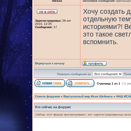
Alessa
Заголовок сообщения:
Школьные 
Хочу создать 
отдельную тем
Зарегистрирован:
28 окт
2010, 12:35
историями?! В
Сообщения:
17
это такое свет
вспомнить.
Вернуться к началу
Показать сообщения за:
Поле
Страница
1
из
1
[ 1 с
Список форумов
»
Виртуальный мир Исая Шейниса
»
НАШ ИСА
Кто сейчас на форуме
Сейчас этот форум просматривают: нет зарегистрированных польз