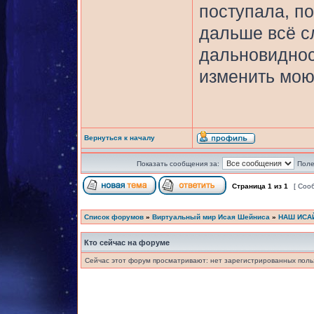
поступала, по
дальше всё с
дальновиднос
изменить мою
Вернуться к началу
Показать сообщения за:
Поле
Страница
1
из
1
[ Соо
Список форумов
»
Виртуальный мир Исая Шейниса
»
НАШ ИСА
Кто сейчас на форуме
Сейчас этот форум просматривают: нет зарегистрированных польз