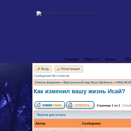
Главная
Новости
Жизнь
По
Вход
Регистрация
Сообщения без ответов
Список форумов
»
Виртуальный мир Исая Шейниса
»
НАШ ИСА
Как изменил вашу жизнь Исай?
Страница
1
из
1
[ Соо
Версия для печати
Автор
Сообщение