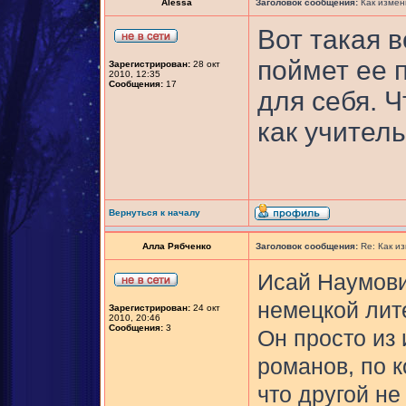
Alessa
Заголовок сообщения:
Как измен
Вот такая 
поймет ее п
Зарегистрирован:
28 окт
2010, 12:35
Сообщения:
17
для себя. 
как учитель,
Вернуться к началу
Алла Рябченко
Заголовок сообщения:
Re: Как и
Исай Наумови
немецкой лите
Зарегистрирован:
24 окт
2010, 20:46
Сообщения:
3
Он просто из 
романов, по 
что другой не