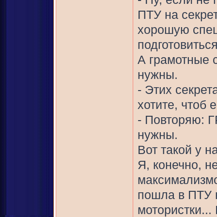
ПТУ на секре
хорошую спец
подготовитьс
А грамотные 
нужны.
- Этих секрет
хотите, чтоб 
- Повторяю: 
нужны.
Вот такой у н
Я, конечно, н
максимализмо
пошла в ПТУ н
мотористки...