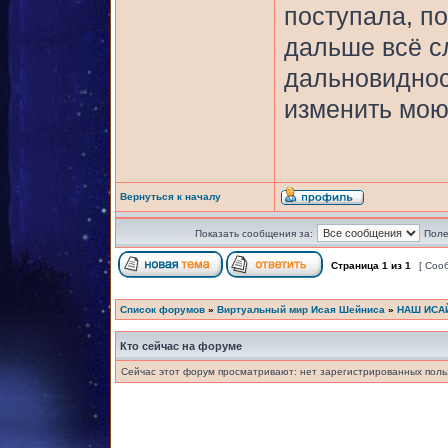
поступала, по
дальше всё с
дальновиднос
изменить мою
Вернуться к началу
Показать сообщения за:
Поле
Страница
1
из
1
[ Соо
Список форумов
»
Виртуальный мир Исая Шейниса
»
НАШ ИСА
Кто сейчас на форуме
Сейчас этот форум просматривают: нет зарегистрированных польз