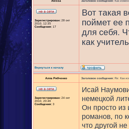
Alessa
Заголовок сообщения:
Как измен
Вот такая 
поймет ее п
Зарегистрирован:
28 окт
2010, 12:35
Сообщения:
17
для себя. 
как учитель,
Вернуться к началу
Алла Рябченко
Заголовок сообщения:
Re: Как и
Исай Наумови
немецкой лите
Зарегистрирован:
24 окт
2010, 20:46
Сообщения:
3
Он просто из 
романов, по 
что другой не