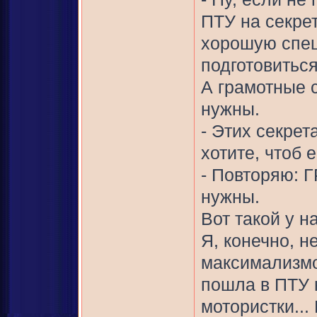
ПТУ на секре
хорошую спец
подготовитьс
А грамотные 
нужны.
- Этих секрет
хотите, чтоб 
- Повторяю: 
нужны.
Вот такой у н
Я, конечно, н
максимализмо
пошла в ПТУ н
мотористки...