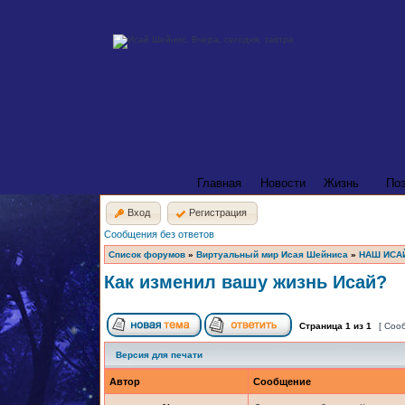
Главная
Новости
Жизнь
По
Вход
Регистрация
Сообщения без ответов
Список форумов
»
Виртуальный мир Исая Шейниса
»
НАШ ИСА
Как изменил вашу жизнь Исай?
Страница
1
из
1
[ Соо
Версия для печати
Автор
Сообщение