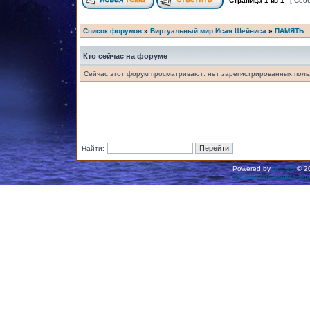
Страница
1
из
1
[ Соо
Список форумов
»
Виртуальный мир Исая Шейниса
»
ПАМЯТЬ
Кто сейчас на форуме
Сейчас этот форум просматривают: нет зарегистрированных польз
Найти:
Powered by
phpBB
© 20
Русская поддержка ph