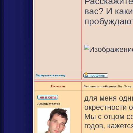
Расскажите
вас? И как
пробуждаю
Вернуться к началу
Alexander
Заголовок сообщения:
Re: Памят
для меня одн
Администратор
окрестности о
Мы с отцом с
годов, кажется