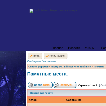
Главная
Новости
Жизнь
По
Вход
Регистрация
Сообщения без ответов
Список форумов
»
Виртуальный мир Исая Шейниса
»
ПАМЯТЬ
Памятные места.
Страница
1
из
1
[ Соо
Версия для печати
Автор
Сообщение