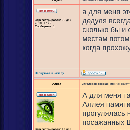
evryab
Заголовок сообщения:
Re: Памят
а для меня эт
дедуля всегда
Зарегистрирован:
02 дек
2010, 17:22
Сообщения:
1
сколько бы и 
местам потом,
когда прохожу
Вернуться к началу
Алиса
Заголовок сообщения:
Re: Памят
А для меня т
Аллея памяти
прогулялась 
посажанных Ш
Зарегистрирован:
17 ноя