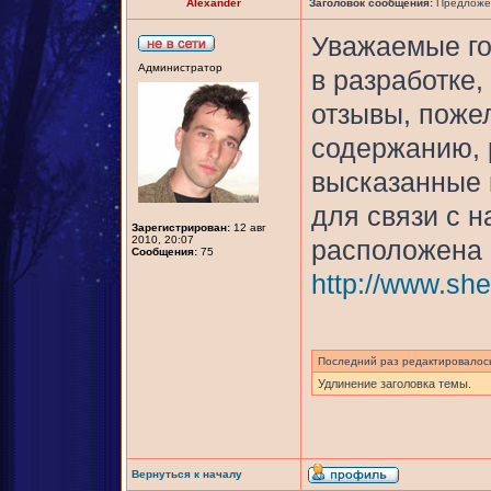
Alexander
Заголовок сообщения:
Предложен
Уважаемые го
Администратор
в разработке
отзывы, поже
содержанию, 
высказанные 
для связи с н
Зарегистрирован:
12 авг
2010, 20:07
расположена в
Сообщения:
75
http://www.she
Последний раз редактировало
Удлинение заголовка темы.
Вернуться к началу