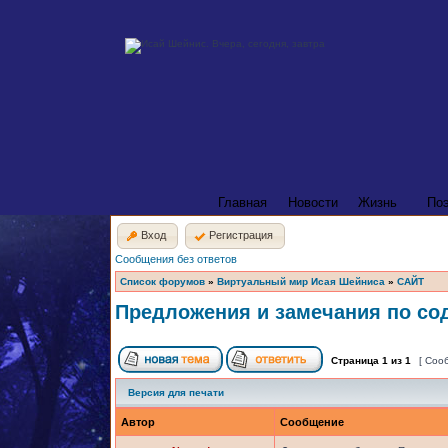
Главная
Новости
Жизнь
По
Вход
Регистрация
Сообщения без ответов
Список форумов
»
Виртуальный мир Исая Шейниса
»
САЙТ
Предложения и замечания по со
Страница
1
из
1
[ Соо
Версия для печати
Автор
Сообщение