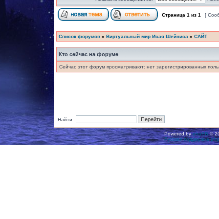
Страница
1
из
1
[ Соо
Список форумов
»
Виртуальный мир Исая Шейниса
»
САЙТ
Кто сейчас на форуме
Сейчас этот форум просматривают: нет зарегистрированных польз
Найти:
Powered by
phpBB
© 20
Русская поддержка ph