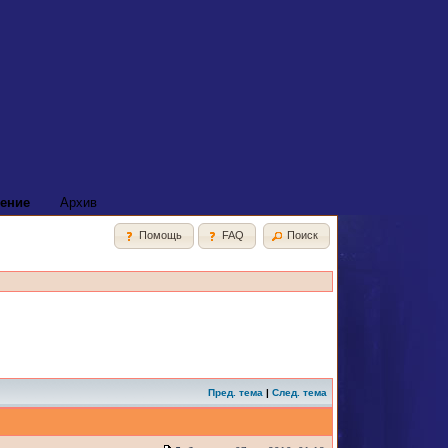
ение
Архив
Помощь
FAQ
Поиск
Пред. тема
|
След. тема