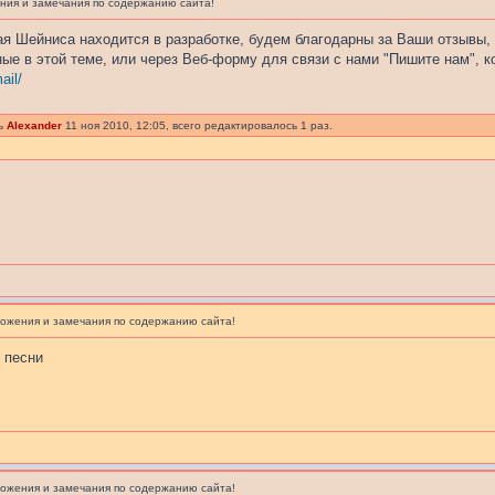
ия и замечания по содержанию сайта!
ая Шейниса находится в разработке, будем благодарны за Ваши отзывы,
ые в этой теме, или через Веб-форму для связи с нами "Пишите нам", к
ail/
сь
Alexander
11 ноя 2010, 12:05, всего редактировалось 1 раз.
ожения и замечания по содержанию сайта!
 песни
ожения и замечания по содержанию сайта!