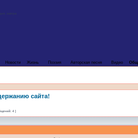
Новости
Жизнь
Поэзия
Авторская песня
Видео
Общ
держанию сайта!
бщений: 4 ]