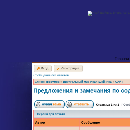
Главная
Вход
Регистрация
Сообщения без ответов
Список форумов
»
Виртуальный мир Исая Шейниса
»
САЙТ
Предложения и замечания по со
Страница
1
из
1
[ Соо
Версия для печати
Автор
Сообщение