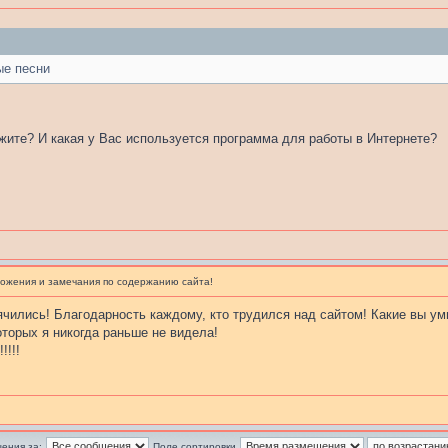
ые песни
ажите? И какая у Вас используется программа для работы в Интернете?
ожения и замечания по содержанию сайта!
ячились! Благодарность каждому, кто трудился над сайтом! Какие вы ум
оторых я никогда раньше не видела!
!!!!!
ения за:
Поле сортировки