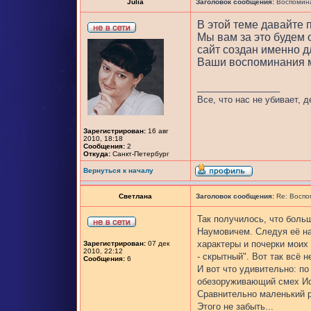
Julia
Заголовок сообщения:
Воспомина
В этой теме давайте
Мы вам за это будем 
сайт создан именно дл
Ваши воспоминания м
_________________
Все, что нас не убивает, 
Зарегистрирован:
16 авг
2010, 18:18
Сообщения:
2
Откуда:
Санкт-Петербург
Вернуться к началу
Светлана
Заголовок сообщения:
Re: Воспо
Так получилось, что боль
Наумовичем. Следуя её на
характеры и почерки моих 
Зарегистрирован:
07 дек
2010, 22:12
- скрытный". Вот так всё н
Сообщения:
6
И вот что удивительно: по
обезоруживающий смех Иса
Сравнительно маленький р
Этого не забыть...