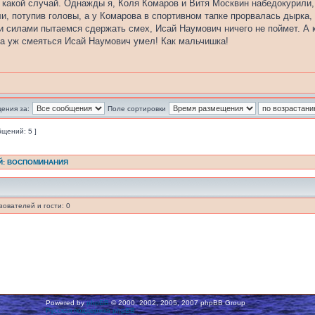
 какой случай. Однажды я, Коля Комаров и Витя Москвин набедокурили, 
ли, потупив головы, а у Комарова в спортивном тапке прорвалась дырка,
и силами пытаемся сдержать смех, Исай Наумович ничего не поймет. А к
, а уж смеяться Исай Наумович умел! Как мальчишка!
ения за:
Поле сортировки
бщений: 5 ]
Й: ВОСПОМИНАНИЯ
ователей и гости: 0
Powered by
phpBB
© 2000, 2002, 2005, 2007 phpBB Group
Русская поддержка phpBB