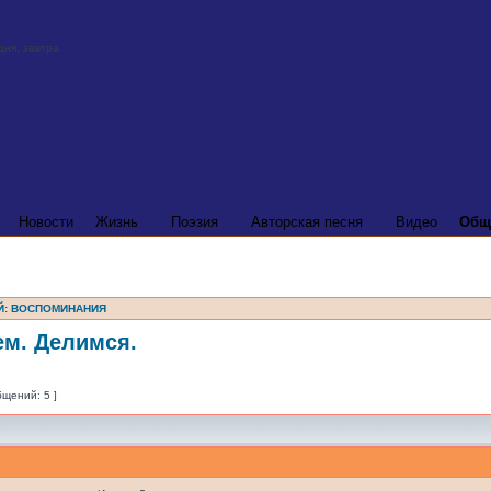
Новости
Жизнь
Поэзия
Авторская песня
Видео
Общ
Й: ВОСПОМИНАНИЯ
ем. Делимся.
бщений: 5 ]