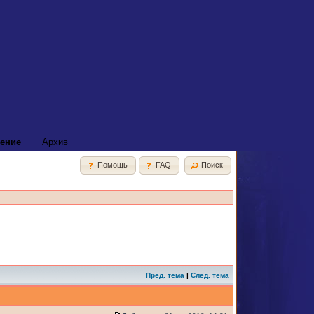
ение
Архив
Помощь
FAQ
Поиск
Пред. тема
|
След. тема