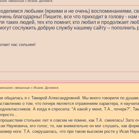
ния, связанные с Исаем. Делимся.
 поделимся любыми (яркими и не очень) воспоминаниями, 
очень благодарны! Пишите, все что приходит в голову - нам
я таких людей, тех кто помнит, кто любил и продолжает люб
огут сослужить добрую службу нашему сайту – пополнить 
делает нас сильнее!
минания, связанные с Исаем. Делимся.
ше общалась я с Тамарой Александровной. Мы много говорили по душам,
ставлению о том, что почерк является отражением характера, я научила
одноклассников. А когда я спросила: "А какой у меня, Т.А., почерк?", Т
епросто...
 прошествии стольких лет я совсем не помню, как Т.А. смеялась! Зато 
я Наумовича, его голос; то, как внимательно он мог слушать, как форму
азмер ноги. Т.А. сокрушалась, что при таком высоком росте у Исая На