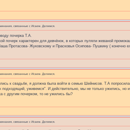
минания, связанные с Исаем. Делимся.
оводу почерка Т.А.
кой почерк характерен для девчёнок, в которых пуляли жеваной промокаш
аша Протасова- Жуковскому и Прасковья Осипова- Пушкину ( конечно ели
минания, связанные с Исаем. Делимся.
ились к свадьбе, я должна была войти в семью Шейнисов. Т.А попросила 
рк подходящий, уживемся". И действительно, мы не только ужились, но 
ка с другим почерком, то не ужились бы?
минания, связанные с Исаем. Делимся.