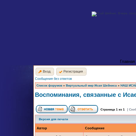
Главная
Вход
Регистрация
Сообщения без ответов
Список форумов
»
Виртуальный мир Исая Шейниса
»
НАШ ИСА
Воспоминания, связанные с Иса
Страница
1
из
1
[ Соо
Версия для печати
Автор
Сообщение