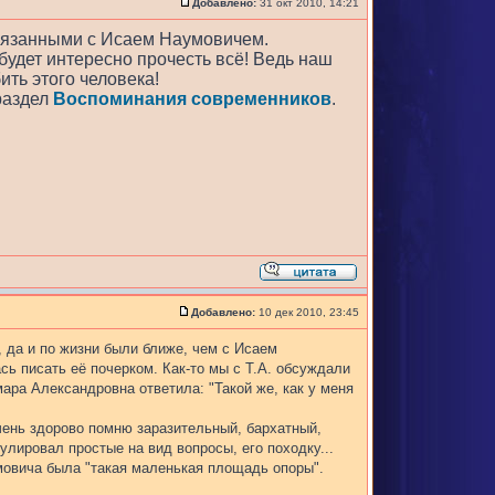
Добавлено:
31 окт 2010, 14:21
связанными с Исаем Наумовичем.
 будет интересно прочесть всё! Ведь наш
ить этого человека!
раздел
Воспоминания современников
.
Добавлено:
10 дек 2010, 23:45
 да и по жизни были ближе, чем с Исаем
сь писать её почерком. Как-то мы с Т.А. обсуждали
амара Александровна ответила: "Такой же, как у меня
очень здорово помню заразительный, бархатный,
лировал простые на вид вопросы, его походку...
умовича была "такая маленькая площадь опоры".