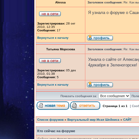
Alessa
Заголовок сообщения:
Re: Как вы
Я узнала о форуме о Саши!!!
Зарегистрирован:
28 окт
2010, 12:35
Сообщения:
17
Вернуться к началу
Татьяна Морозова
Заголовок сообщения:
Re: Как вы
Узнала о сайте от Алекса
4декабря в Зеленогорске!
Зарегистрирован:
05 дек
2010, 01:38
Сообщения:
5
Вернуться к началу
Показать сообщения за:
Поле
Страница
1
из
1
[ Соо
Список форумов
»
Виртуальный мир Исая Шейниса
»
САЙТ
Кто сейчас на форуме
Сейчас этот форум просматривают: нет зарегистрированных польз