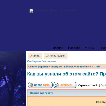
Главная
Новости
Жизнь
По
Вход
Регистрация
Сообщения без ответов
Список форумов
»
Виртуальный мир Исая Шейниса
»
САЙТ
Как вы узнали об этом сайте? Пр
Страница
1
из
1
[ Соо
Версия для печати
Как вы