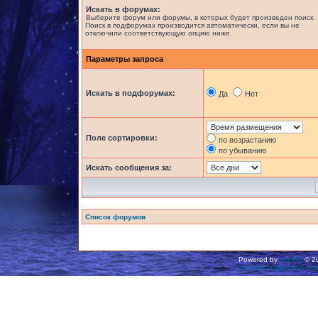
Искать в форумах:
Выберите форум или форумы, в которых будет произведен поиск.
Поиск в подфорумах производится автоматически, если вы не
отключили соответствующую опцию ниже.
Параметры запроса
Искать в подфорумах:
Да
Нет
Поле сортировки:
по возрастанию
по убыванию
Искать сообщения за:
Список форумов
Powered by
phpBB
© 20
Русская поддержка ph