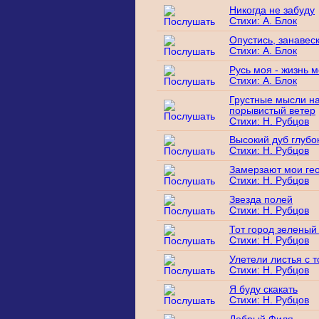
Никогда не забуду
Стихи: А. Блок
Опустись, занавес
Стихи: А. Блок
Русь моя - жизнь 
Стихи: А. Блок
Грустные мысли н
порывистый ветер
Стихи: Н. Рубцов
Высокий дуб глубо
Стихи: Н. Рубцов
Замерзают мои ге
Стихи: Н. Рубцов
Звезда полей
Стихи: Н. Рубцов
Тот город зеленый
Стихи: Н. Рубцов
Улетели листья с 
Стихи: Н. Рубцов
Я буду скакать
Стихи: Н. Рубцов