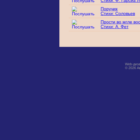
Стихи: Ф. Гарсиа 
Поручик
Стихи: Соловьев
Прости во мгле в
Стихи: А. Фет
Web-диза
© 2026 А