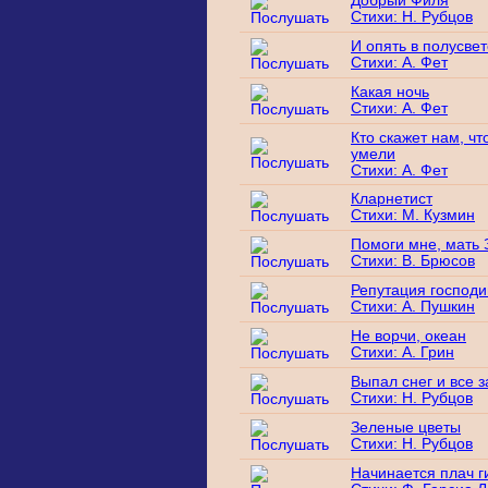
Добрый Филя
Стихи: Н. Рубцов
И опять в полусве
Стихи: А. Фет
Какая ночь
Стихи: А. Фет
Кто скажет нам, чт
умели
Стихи: А. Фет
Кларнетист
Стихи: М. Кузмин
Помоги мне, мать
Стихи: В. Брюсов
Репутация господ
Стихи: А. Пушкин
Не ворчи, океан
Стихи: А. Грин
Выпал снег и все 
Стихи: Н. Рубцов
Зеленые цветы
Стихи: Н. Рубцов
Начинается плач г