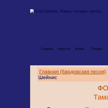
Главная
Новости
Жизнь
Поэзия
Главная (бардовская песня)
Шейнис
ФО
Там