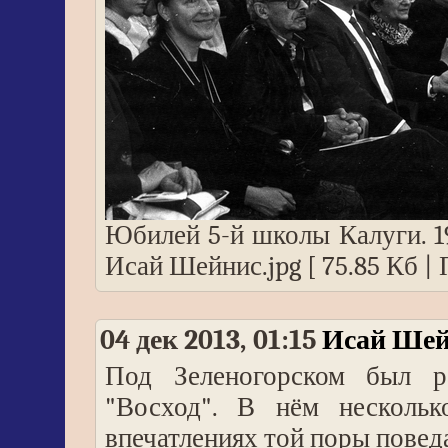
Юбилей 5-й школы Калуги. 19
Исай Шейнис.jpg [ 75.85 Кб |
04 дек 2013, 01:15
Исай Шей
Под Зеленогорском был р
"Восход". В нём несколь
впечатлениях той поры повед