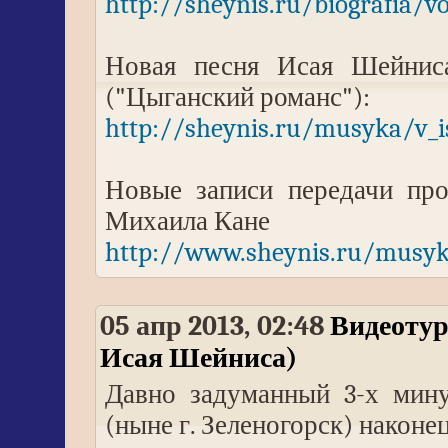
http://sheynis.ru/biografia/v
Новая песня Исая Шейнис
("Цыганский романс"):
http://sheynis.ru/musyka/v_i
Новые записи передачи про
Михаила Кане
http://www.sheynis.ru/musyk
05 апр 2013, 02:48
Видеотур
Исая Шейниса)
Давно задуманный 3-х мину
(ныне г. Зеленогорск) наконе