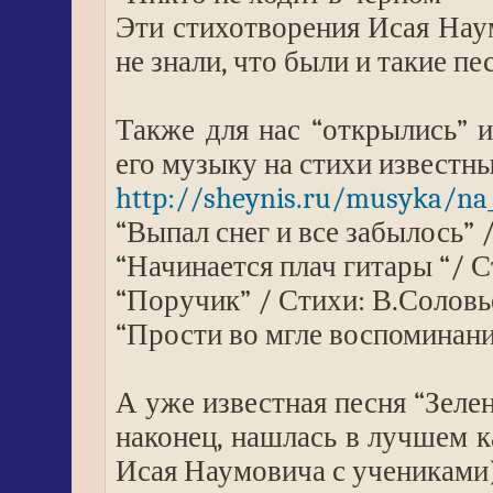
Эти стихотворения Исая Нау
не знали, что были и такие пес
Также для нас “открылись” 
его музыку на стихи известны
http://sheynis.ru/musyka/na_
“Выпал снег и все забылось” 
“Начинается плач гитары “/ С
“Поручик” / Стихи: В.Соловь
“Прости во мгле воспоминани
А уже известная песня “Зелен
наконец, нашлась в лучшем ка
Исая Наумовича с учениками