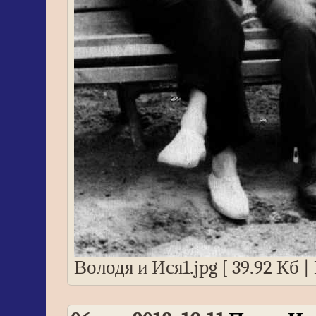
Володя и Ися1.jpg [ 39.92 Кб 