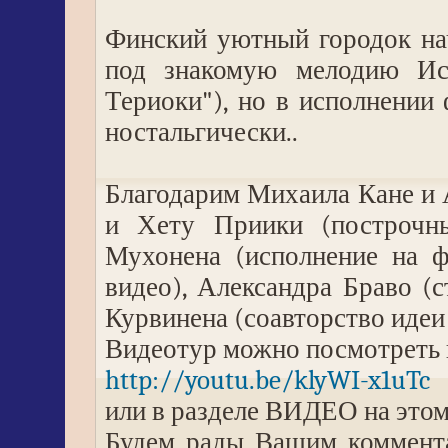
Финский уютный городок на
под знакомую мелодию Ис
Териоки"), но в исполнении
ностальгически..
Благодарим Михаила Кане и 
и Хету Приики (построчны
Мухонена (исполнение на ф
видео), Александра Браво (
Курвинена (соавторство идеи
Видеотур можно посмотреть п
http://youtu.be/klyWI-x1uTc
или в разделе ВИДЕО на этом
Будем рады Вашим коммента