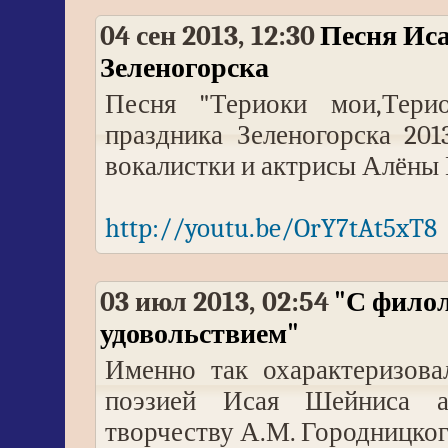
04 сен 2013, 12:30
Песня Иса
Зеленогорска
Песня "Териоки мои,Тери
праздника Зеленогорска 20
вокалистки и актрисы Алёны
http://youtu.be/OrY7tAt5xT8
03 июл 2013, 02:54
"С филол
удовольствием"
Именно так охарактеризова
поэзией Исая Шейниса а
творчеству А.М. Городницког