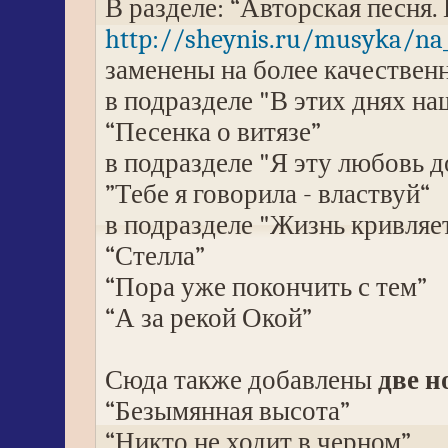
В разделе: “Авторская песня. 
http://sheynis.ru/musyka/na_
заменены на более качестве
в подразделе "В этих днях наш
“Песенка о витязе”
в подразделе "Я эту любовь до
”Тебе я говорила - властвуй“
в подразделе "Жизнь кривляет
“Стелла”
“Пора уже покончить с тем”
“А за рекой Окой”
Сюда также добавлены
две 
“Безымянная высота”
“Никто не ходит в черном”