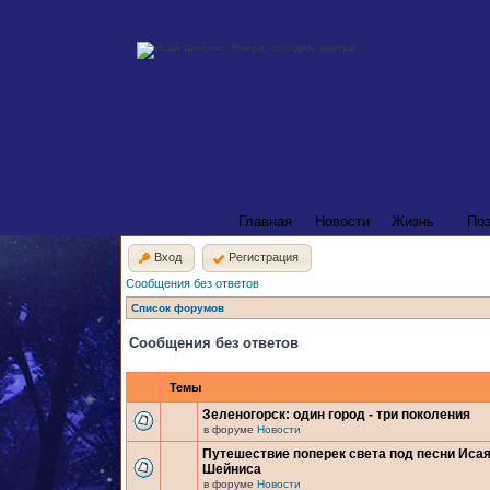
Главная
Новости
Жизнь
По
Вход
Регистрация
Сообщения без ответов
Список форумов
Сообщения без ответов
Темы
Зеленогорск: один город - три поколения
в форуме
Новости
Путешествие поперек света под песни Иса
Шейниса
в форуме
Новости