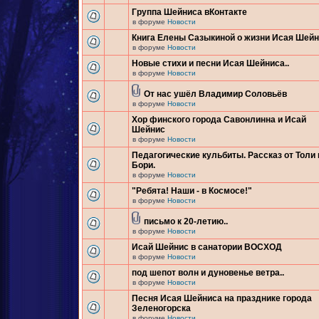
Группа Шейниса вКонтакте
в форуме
Новости
Книга Елены Сазыкиной о жизни Исая Шей
в форуме
Новости
Новые стихи и песни Исая Шейниса..
в форуме
Новости
От нас ушёл Владимир Соловьёв
в форуме
Новости
Хор финского города Савонлинна и Исай
Шейнис
в форуме
Новости
Педагогические кульбиты. Рассказ от Толи 
Бори.
в форуме
Новости
"Ребята! Наши - в Космосе!"
в форуме
Новости
письмо к 20-летию..
в форуме
Новости
Исай Шейнис в санатории ВОСХОД
в форуме
Новости
под шепот волн и дуновенье ветра..
в форуме
Новости
Песня Исая Шейниса на празднике города
Зеленогорска
в форуме
Новости