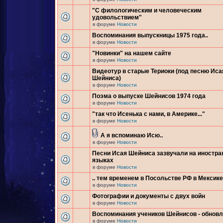
"С филологическим и человеческим
удовольствием"
в форуме
Новости
Воспоминания выпускницы 1975 года..
в форуме
Новости
"Новинки" на нашем сайте
в форуме
Новости
Видеотур в старые Териоки (под песню Иса
Шейниса)
в форуме
Новости
Поэма о выпуске Шейнисов 1974 года
в форуме
Новости
"так что Исенька с нами, в Америке..."
в форуме
Новости
А я вспоминаю Исю..
в форуме
Новости
Песни Исая Шейниса зазвучали на иностр
языках
в форуме
Новости
.. тем временем в Посольстве РФ в Мексике.
в форуме
Новости
Фотографии и документы с двух войн
в форуме
Новости
Воспоминания учеников Шейнисов - обнов
в форуме
Новости