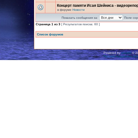
Концерт памяти Исая Шейниса - видеорепо
в форуме
Новости
Показать сообщения за:
Поле сор
Страница
1
из
3
[ Результатов поиска: 60 ]
Список форумов
Powered by
phpBB
© 20
Русская поддержка ph