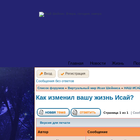
Главная
Новости
Жизнь
По
Вход
Регистрация
Сообщения без ответов
Список форумов
»
Виртуальный мир Исая Шейниса
»
НАШ ИСА
Как изменил вашу жизнь Исай?
Страница
1
из
1
[ Соо
Версия для печати
Автор
Сообщение