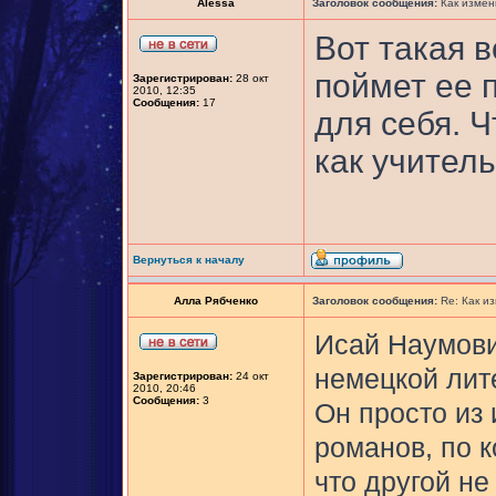
Alessa
Заголовок сообщения:
Как измен
Вот такая 
поймет ее п
Зарегистрирован:
28 окт
2010, 12:35
Сообщения:
17
для себя. 
как учитель,
Вернуться к началу
Алла Рябченко
Заголовок сообщения:
Re: Как и
Исай Наумови
немецкой лите
Зарегистрирован:
24 окт
2010, 20:46
Сообщения:
3
Он просто из 
романов, по 
что другой не