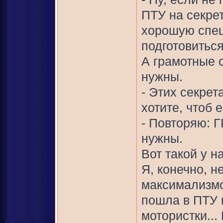
ПТУ на секре
хорошую спец
подготовитьс
А грамотные 
нужны.
- Этих секрет
хотите, чтоб 
- Повторяю: 
нужны.
Вот такой у н
Я, конечно, н
максимализмо
пошла в ПТУ н
мотористки...