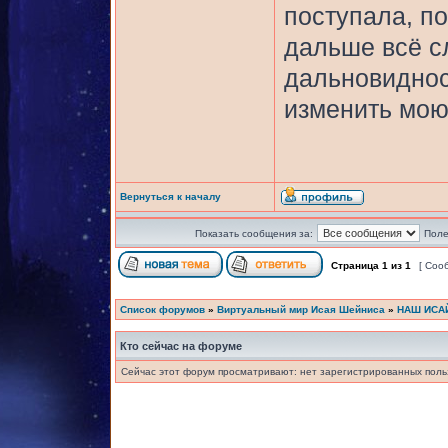
поступала, по
дальше всё с
дальновиднос
изменить мою
Вернуться к началу
Показать сообщения за:
Поле
Страница
1
из
1
[ Соо
Список форумов
»
Виртуальный мир Исая Шейниса
»
НАШ ИСА
Кто сейчас на форуме
Сейчас этот форум просматривают: нет зарегистрированных польз