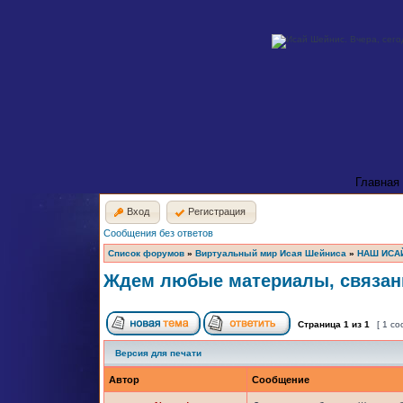
Главная
Вход
Регистрация
Сообщения без ответов
Список форумов
»
Виртуальный мир Исая Шейниса
»
НАШ ИСА
Ждем любые материалы, связан
Страница
1
из
1
[ 1 с
Версия для печати
Автор
Сообщение