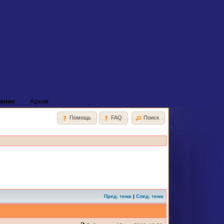
ение
Архив
Помощь
FAQ
Поиск
Пред. тема
|
След. тема