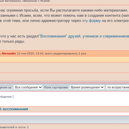
е материалы, связанные с Исаем!
нас огромная просьба, если Вы располагаете какими-либо материалами
занными с Исаем, всем, что может помочь нам в создании контента (нап
 в этой теме, или лично администратору через
эту форму
на его электро
что у нас есть раздел
"Воспоминания" друзей, учеников и современнико
 только рады.
сь
Alexander
12 ноя 2010, 13:41, всего редактировалось 1 раз.
ения за:
Поле сортировки
ообщение ]
Й: ВОСПОМИНАНИЯ
ователей и гости: 1