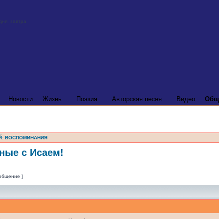
Новости
Жизнь
Поэзия
Авторская песня
Видео
Общ
Й: ВОСПОМИНАНИЯ
ные с Исаем!
ообщение ]