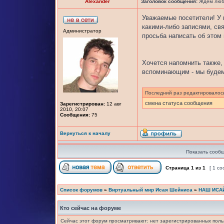
Alexander
Заголовок сообщения:
Ждем любы
Уважаемые посетители! У 
какими-либо записями, свя
Администратор
просьба написать об этом
Хочется напомнить также, 
вспоминающим - мы будем
Последний раз редактировало
смена статуса сообщения
Зарегистрирован:
12 авг
2010, 20:07
Сообщения:
75
Вернуться к началу
Показать сообщ
Страница
1
из
1
[ 1 с
Список форумов
»
Виртуальный мир Исая Шейниса
»
НАШ ИСА
Кто сейчас на форуме
Сейчас этот форум просматривают: нет зарегистрированных польз