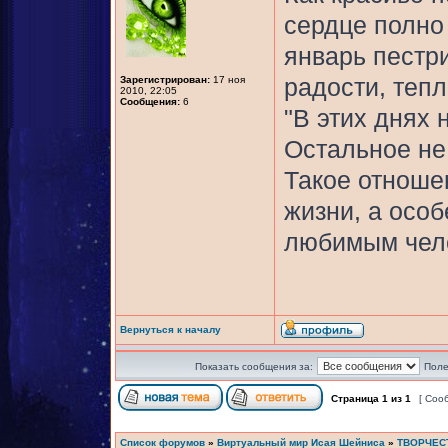
сердце полно 
январь пестр
Зарегистрирован:
17 ноя
радости, тепл
2010, 22:05
Сообщения:
6
"В этих днях 
Остальное не 
Такое отноше
жизни, а осо
любимым чело
Вернуться к началу
Показать сообщения за:
Поле
Страница
1
из
1
[ Соо
Список форумов
»
Виртуальный мир Исая Шейниса
»
ТВОРЧЕС