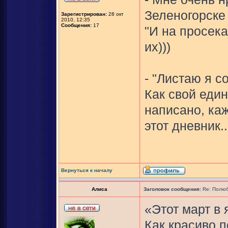
Зеленогорске
Зарегистрирован:
28 окт
2010, 12:35
Сообщения:
17
"И на просека
их)))
- "Листаю я с
Как свой един
написано, ка
этот дневник..
Вернуться к началу
Алиса
Заголовок сообщения:
Re: Полюб
«Этот март в 
Как красиво п