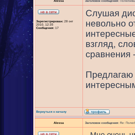
Alessa
Заголовок сообщения:
Полюбивши
Слушая диск
невольно о
Зарегистрирован:
28 окт
2010, 12:35
Сообщения:
17
интересные
взгляд, сло
сравнения 
Предлагаю 
интересны
Вернуться к началу
Alessa
Заголовок сообщения:
Re: Полюб
- Мне очень н