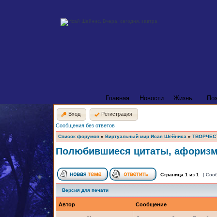
Главная
Новости
Жизнь
По
Вход
Регистрация
Сообщения без ответов
Список форумов
»
Виртуальный мир Исая Шейниса
»
ТВОРЧЕС
Полюбившиеся цитаты, афориз
Страница
1
из
1
[ Соо
Версия для печати
Автор
Сообщение