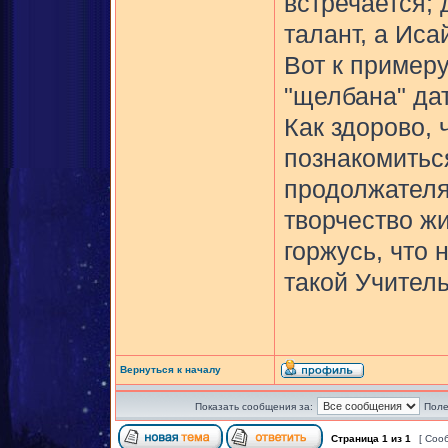
встречается; 
талант, а Иса
Вот к примеру
"щелбана" дат
Как здорово, 
познакомиться
продолжателям
творчество жи
горжусь, что
такой Учитель
Вернуться к началу
Показать сообщения за:
Поле
Страница
1
из
1
[ Соо