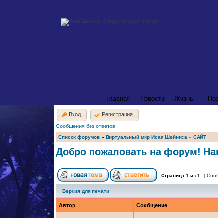
Главная
Новости
Жизнь
По
Вход
Регистрация
Сообщения без ответов
Список форумов
»
Виртуальный мир Исая Шейниса
»
САЙТ
Добро пожаловать на форум! Нап
Страница
1
из
1
[ Соо
Версия для печати
Автор
Сообщение