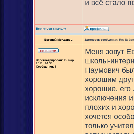
и всё стало п
Вернуться к началу
Евгений Молдавец
Заголовок сообщения:
Re: Добро
Меня зовут Е
школы-интерн
Зарегистрирован:
19 мар
2011, 14:33
Сообщения:
3
Наумович был
хорошим друг
хорошие, его
исключения и
плохих и хор
хочется особо
только учител